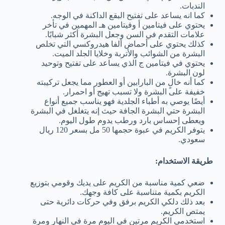
الندبات.
كما انه يساعد على تفتيح البقع الداكنة في الوجه.
يحتوي على فيتامين أ وفيتامين هـ المهمين في تأخر
علامات التقدم في السن وجعل البشرة أكثر شبابًا.
كذلك يحتوي على أحماض ألفا هيدروكسي التي تخلص
البشرة من الشوائب والأتربة وخلايا الجلد الميت.
يحتوي في فيتامين ج الذي يساعد على تفتيح وتوحيد
لون البشرة.
كما أنه خالٍ من البارابين أو العطور مما يجعل تركيبته
خفيفة على البشرة ولا تسبب تهيج أو احمرار.
أيضًا يوصي به أطباء الجلدية فهو يناسب جميع أنواع
البشرة حتي البشرة الجافة حيث إنه يتغلغل في البشرة
ويعطى إحساس بارد ورطب يدوم طول اليوم.
يتوفر الكريم في عبوة حجمها 50 مل بسعر 120 ريال
سعودي.
طريقة الاستخدام:
ضعي كمية مناسبة من الكريم على يديك وقومي بتوزيع
الكريم بكمية متناسبة على كافة وجهك.
بعد ذلك دلكي الكريم برفق وفي حركات دائرية حتى
يمتص الكريم.
استخدمي الكريم مرتين في اليوم مرة في النهار ومرة