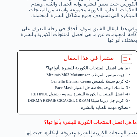
الكوريين حيث تعتبر البشرة بوابة الجمال والثقة، وتقدم
العلامات التجارية الكورية مجموعة واسعة من المنتجات
المبتكرة التي تستهدف جميع مشاكل البشرة المحتملة.
وفي هذا المقال الشيق سوف نأخذك في رحلة للتعرف على
كافة المعلومات عن ما هي افضل المنتجات الكورية بالبشرة
بمختلف أنواعها.
ستقرأ في هذا المقال
ما هي افضل المنتجات الكورية للبشرة بأنواعها؟
1- زيت مينميز المرطب Minimis M03 Moisturizer
2- كريم سنتيلا بليميش Centella Blemish Cream
3- ماسك الوجه بخلاصه جل الصبار Face Mask
4- افضل المنتجات الكورية للبشرة سيروم ريتينول RETINOL
5- كريم جل ديرما سيكا DERMA REPAIE CICA GEL CREAM
نصائح مهمة للعناية بالبشرة
ما هي افضل المنتجات الكورية للبشرة بأنواعها؟
تعتبر المنتجات الكورية للبشرة معروفة بابتكارها حيث إنها