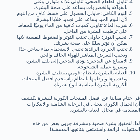
تناول الطعام الصحي: تناولي غذاء متوازن وغني
بالفواكه والخضروات يساعد على صحة البشرة.
النوم الكافي: حاولي الحصول على قسط كافٍ من النوم
لأن النوم الجيد يساعد على تجديد خلايا البشرة.
شرب الماء: تناولي كميات كافية من الماء يوميًا للحفاظ
على ترطيب البشرة من الداخل.
تجنب التوتر: حاولي تجنب التوتر والضغوط النفسية لأنها
يمكن أن تؤثر سلبًا على صحة بشرتك.
تجنب الحرارة الزائدة: تجنبي الاستحمام بماء ساخن جدًا
وتجنب التعرض المباشر للهواء الجاف والحر.
الامتناع عن التدخين: يؤدي التدخين إلى تلف البشرة
وتسريع عملية الشيخوخة.
العناية بالبشرة بانتظام: قومي بتنظيف البشرة
وتقشيرها وترطيبها بانتظام واستخدم افضل المنتجات
الكورية للبشرة المناسبة لنوع بشرتك.
في ختام مقالنا عن افضل المنتجات الكورية للبشرة نكتشف
أن الجمال الكوري يتجلى في الرعاية الشاملة والابتكارات
المتقدمة في مجال العناية بالبشرة.
لذا؛ لتحقيق بشرة صحية ومشرقة جربي بعض من هذه
المنتجات الرائعة واستمتعي بنتائجها المدهشة!