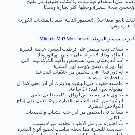
تعتمد على استخدام فيتامينات وأعشاب طبيعية في تفتيح
وتحسين صحة البشرة وجعلها أكثر نضارةً وشبابًا.
لذلك تابعوا معنا خلال السطور التالية افضل المنتجات الكورية
للبشرة وهي:
1- زيت مينميز المرطب Minimis M03 Moisturizer
يساعد زيت مينميز على ترطيب البشرة خاصة البشرة
الجافة وذلك لاحتوائه على حمض الهيالورونيك.
كما أنه يحتوي على مستخلص فاكهة الكوكوميس التي
لها دور في تفتيح وتوحيد لون البشرة.
له دور فعال في التخلص من علامات التجاعيد
والخطوط البيضاء.
ملمسه خفيف على البشرة ولا يترك أي أثر دهني كما أن
مفعوله يدوم لمدة 24 ساعة.
يحتوي على مستخلص أوراق الكاميليا التي تحمي
البشرة من أشعة الشمس الضارة وأيضًا تعمل على إنتاج
الكولاجين للبشرة.
يساعد في التخلص من آثار حب الشباب والتصبغات
والكلف.
تم اختباره من قبل الأطباء الجلدية فهو لا يسبب
حساسية للبشرة مما يجعله مناسب لجميع أنواع البشرة.
كذلك يحتوي على البانثينول وهي مادة مرطبة تجعل