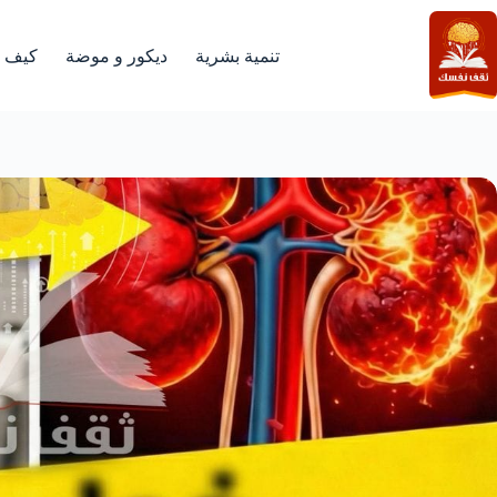
لتجاوز
لى
لمحتوى
تنمية بشرية
ديكور و موضة
كيف