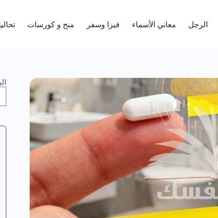
الرجل
معاني الأسماء
فيزا وسفر
منح و كورسات
تحالي
ال