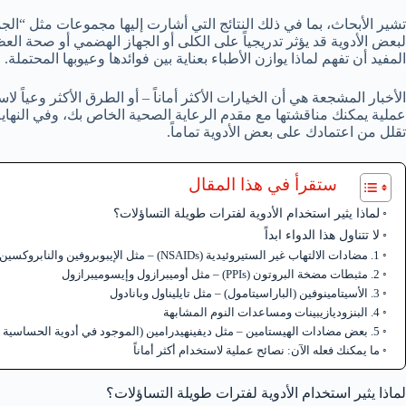
تشير الأبحاث، بما في ذلك النتائج التي أشارت إليها مجموعات مثل “الج
لبعض الأدوية قد يؤثر تدريجياً على الكلى أو الجهاز الهضمي أو صحة العظ
المفيد أن تفهم لماذا يوازن الأطباء بعناية بين فوائدها وعيوبها المحتملة.
الأخبار المشجعة هي أن الخيارات الأكثر أماناً – أو الطرق الأكثر وعياً لاس
عملية يمكنك مناقشتها مع مقدم الرعاية الصحية الخاص بك، وفي النه
تقلل من اعتمادك على بعض الأدوية تماماً.
ستقرأ في هذا المقال
لماذا يثير استخدام الأدوية لفترات طويلة التساؤلات؟
لا تتناول هذا الدواء ابداً
1. مضادات الالتهاب غير الستيروئيدية (NSAIDs) – مثل الإيبوبروفين والنابروكسين
2. مثبطات مضخة البروتون (PPIs) – مثل أوميبرازول وإيسوميبرازول
3. الأسيتامينوفين (الباراسيتامول) – مثل تايليناول وبانادول
4. البنزوديازيبينات ومساعدات النوم المشابهة
5. بعض مضادات الهيستامين – مثل ديفينهيدرامين (الموجود في أدوية الحساسية والنوم)
ما يمكنك فعله الآن: نصائح عملية لاستخدام أكثر أماناً
لماذا يثير استخدام الأدوية لفترات طويلة التساؤلات؟