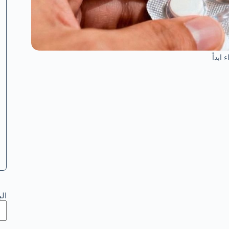
 ابداً
ال