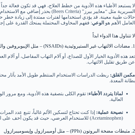
لا يستبعد الأطباء هذه الأدوية من خطط العلاج، فهي قد تكون فعالة جد
السريرية مثل “معايير بيرز” (rs Criteria
حالات طبية معينة. قد يؤدي استخدامها لفترات ممتدة إلى زيادة خطر حدو
العامل الأهم هو
الوعي
: ففهم المخاوف المحتملة يمنحك القدرة على إجرا
لا تتناول هذا الدواء ابداً
1. مضادات الالتهاب غير الستيروئيدية (NSAIDs) – مثل الإيبوبروفين والنابروكسين
تعد هذه الأدوية الخيار الأول للصداع، أو آلام التهاب المفاصل، أو آلا
عن طريق تقليل الالتهاب.
مكمن القلق:
ربطت الدراسات الاستخدام المنتظم طويل الأمد بآثار م
بطانة المعدة.
لماذا يتردد الأطباء:
تقوم الكلى بتصفية هذه الأدوية، ومع مرور ال
العالية.
نصيحة عملية:
إذا كنت تحتاج لتسكين الألم غالباً، تتبع عدد المرات 
(Acetaminophen) للاستخدام العرضي، حيث قد يكون أخف على المعدة والكلى عند استخدامه باعتدال.
2. مثبطات مضخة البروتون (PPIs) – مثل أوميبرازول وإيسوميبرازول