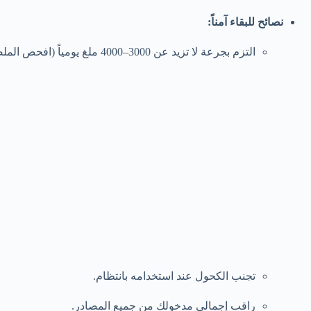
نصائح للبقاء آمناً:
التزم بجرعة لا تزيد عن 3000–4000 ملغ يومياً (افحص الملصقات بعناية).
تجنب الكحول عند استخدامه بانتظام.
راقب إجمالي مدخولك من جميع المصادر.