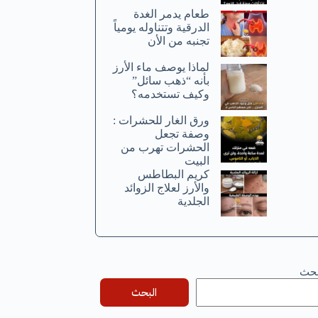
طعام يدمر الغدة
الدرقية وتتناوله يومياً
تجنبه من الأن
لماذا يوصف ماء الأرز
بأنه “ذهب سائل”
وكيف تستخدمه؟
ورق الغار للحشرات :
وصفة تجعل
الحشرات تهرب من
البيت
كريم البطاطس
والأرز لعلاج الزوائد
الجلدية
بحث
البحث