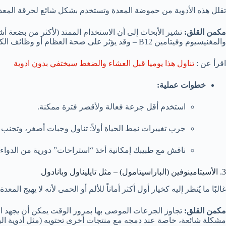
تقلل هذه الأدوية من حموضة المعدة وتستخدم بشكل شائع لحرقة المعدة
مكمن القلق:
تشير الأبحاث إلى أن الاستخدام الممتد (لأكثر من بضعة أش
والمغنيسيوم وفيتامين B12 – وقد يؤثر على صحة العظام أو وظائف الكلى.
اقرأ عن :
تناول هذا يوميا قبل العشاء والضغط سيختفي بدون ادوية
خطوات عملية:
استخدم أقل جرعة فعالة ولأقصر فترة ممكنة.
جرب تغييرات نمط الحياة أولاً: تناول وجبات أصغر، وتجنب الأ
ناقش مع طبيبك إمكانية أخذ “استراحات” دورية من الدواء.
3. الأسيتامينوفين (الباراسيتامول) – مثل تايليناول وبانادول
غالبًا ما يُنظر إليه كخيار أول أكثر أماناً للألم أو الحمى لأنه لا يهيج الم
مكمن القلق:
تجاوز الجرعات الموصى بها بمرور الوقت يمكن أن يجهد ا
مشكلة شائعة، خاصة عند دمجه مع منتجات أخرى تحتويه (مثل أدوية البر