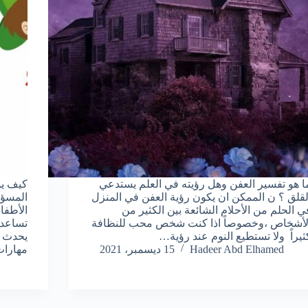
ا هو تفسير العفن وهل رؤيته في العلم يستدعي
كيف يم
لقلق ؟ ن الممكن ان يكون رؤية العفن في المنزل
المسؤو
ي الحلم من الأحلام الشائعة بين الكثير من
الأطفال
لأشخاص ،وخصوصاً اذا كنت شخص محب للنظافة
تساعده
ثيراً ولا تستطيع النوم عند رؤية…
يحدث ف
Hadeer Abd Elhamed
15 ديسمبر، 2021
مهارات