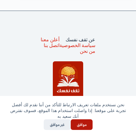
عن ثقف نفسك
أعلن معنا
سياسة الخصوصية
اتصل بنا
من نحن
نحن نستخدم ملفات تعريف الارتباط للتأكد من أننا نقدم لك أفضل
تجربة على موقعنا. إذا واصلت استخدام هذا الموقع، فسوف نفترض
جميع الحقوق محفوظة © ثقف نفسك 2025
أنك سعيد به
موافق
غير موافق