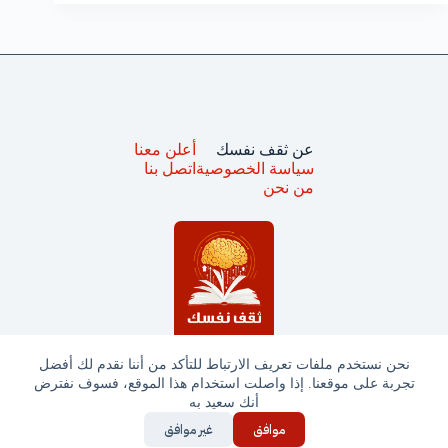
عن ثقف نفسك
أعلن معنا
سياسة الخصوصية
اتصل بنا
من نحن
نحن نستخدم ملفات تعريف الارتباط للتأكد من أننا نقدم لك أفضل
تجربة على موقعنا. إذا واصلت استخدام هذا الموقع، فسوف نفترض
جميع الحقوق محفوظة © ثقف نفسك 2025
أنك سعيد به
موافق
غير موافق