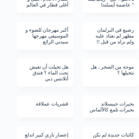
” عاصمة أيسلندا
أغلى قطار في العالم
رضيع في البرلمان
أكبر مهرجان للضوء و
مظهر لم نعتاد عليه
الموسيقي مهرجها
ولم نراه من قبل !!
سيدني الرائع
موجة من الصخر ، هل
هل تخيلت أن تعيش
تتخيلها ؟
تحت الماء ؟ فندق
أتلانتس دبي
بحيرات جيبسلاند
قشريات عملاقة
بحيرات تلمع كالألماس
كائنات جديدة لم نكن
إعصار ناري كبير اندلع