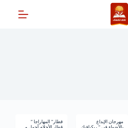
لتجاوز
لى
لمحتوى
حول العالم
مهرجان الإبداع
قطار” المهاراجا ”
بالأضواء في ” ريكيافيك
قطار الأحلام أجمل و