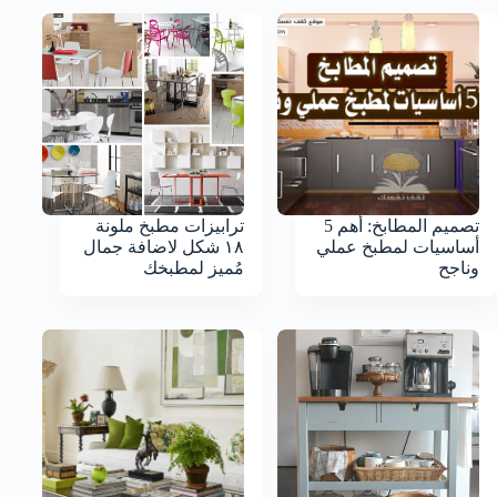
تصميم المطابخ: أهم 5
ترابيزات مطبخ ملونة
أساسيات لمطبخ عملي
١٨ شكل لاضافة جمال
وناجح
مُميز لمطبخك