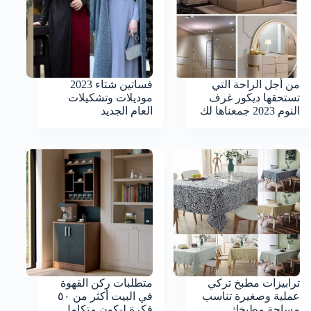
من أجل الراحة التي
فساتين شتاء 2023
تستحقها ديكور غرف
موديلات وتشكيلات
النوم 2023 جمعناها لك
العام الجديد
ترابيزات مطبخ تركي
متطلبات ركن القهوة
عملية وصغيرة تناسب
في البيت أكثر من ٥٠
مساحة مطبخك
فكرة ليكون متكامل