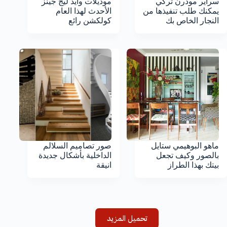
سراير مودرن تركي
موديلات وايد ليج جينز
يمكنك طلب تنفيذها من
الأحدث لهذا العام
النجار الخاص بك
كولكشن رائع
ماهو البوهيمي ستايل
صور تصاميم السلالم
بالصور وكيف تجعل
الداخلية بأشكال جديدة
بيتك بهذا الطراز
انيقة
تحميل المزيد