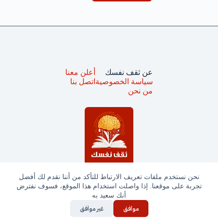
عن ثقف نفسك
أعلن معنا
سياسة الخصوصية
اتصل بنا
من نحن
نحن نستخدم ملفات تعريف الارتباط للتأكد من أننا نقدم لك أفضل
تجربة على موقعنا. إذا واصلت استخدام هذا الموقع، فسوف نفترض
جميع الحقوق محفوظة © ثقف نفسك 2025
أنك سعيد به
موافق
غير موافق