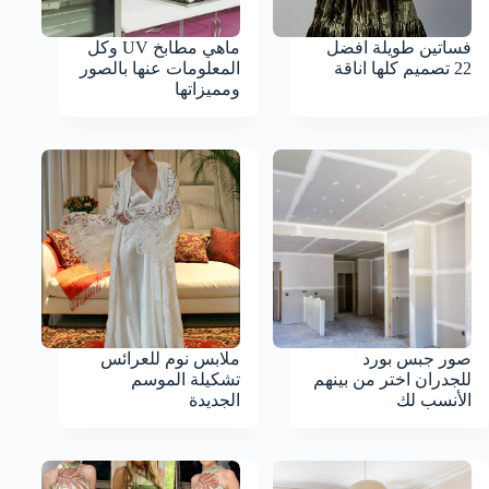
فساتين طويلة افضل
ماهي مطابخ UV وكل
22 تصميم كلها اناقة
المعلومات عنها بالصور
ومميزاتها
صور جبس بورد
ملابس نوم للعرائس
للجدران اختر من بينهم
تشكيلة الموسم
الأنسب لك
الجديدة