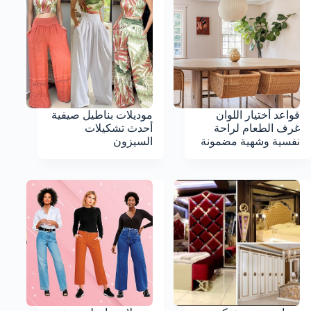
قواعد أختيار اللوان
موديلات بناطيل صيفية
غرف الطعام لراحة
أحدث تشكيلات
نفسية وشهية مضمونة
السيزون