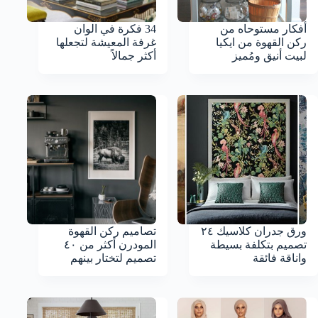
أفكار مستوحاه من
34 فكرة في الوان
ركن القهوة من ايكيا
غرفة المعيشة لتجعلها
لبيت أنيق ومُميز
أكثر جمالاً
ورق جدران كلاسيك ٢٤
تصاميم ركن القهوة
تصميم بتكلفة بسيطة
المودرن أكثر من ٤٠
واناقة فائقة
تصميم لتختار بينهم