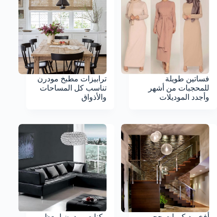
فساتين طويلة
ترابيزات مطبخ مودرن
للمحجبات من أشهر
تناسب كل المساحات
وأجدد الموديلات
والأذواق
أفخم ديكورات حجر
ركنات مودرن لمعظم