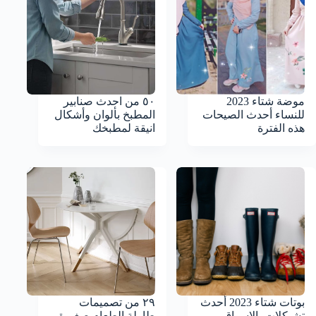
موضة شتاء 2023
٥٠ من احدث صنابير
للنساء أحدث الصيحات
المطبخ بألوان وأشكال
هذه الفترة
انيقة لمطبخك
بوتات شتاء 2023 أحدث
٢٩ من تصميمات
تشيكلات بالاسواق
طاولة الطعام صغيرة