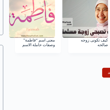
كيف تكونى زوجه
معنى اسم “فاطمة”
صالحه
وصفات حاملة الاسم
د