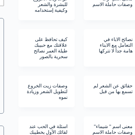
وصفات حاملة الاسم
للبشرة والشعر
وكيفية إستخدامه
نصائح الاباء في
كيف تحافظ على
التعامل مع الابناء
علاقتك مع حبيبك
هامة جداً لا تتركها
طيلة العمر نصائح
سحرية بالصور
حقائق عن الشعر لم
وصفات زيت الخروع
تسمع بها من قبل
لتطويل الشعر وزيادة
نموه
معنى اسم ” شيماء”
اسئلة في الحب عند
وصفات حاملة الاسم
لقائك الأول بخطيبك