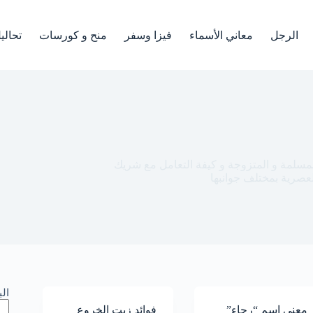
الرجل
معاني الأسماء
فيزا وسفر
منح و كورسات
تحالي
 المسلمة و المتزوجة و كيفة التعامل مع شريك
العصرية بمختلف جوانبها
ال
معنى اسم “رجاء”
فوائد زيت الخروع