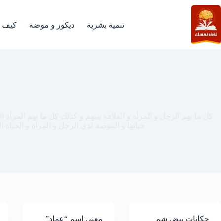
لتجاوز
لى
لمحتوى
تنمية بشرية
ديكور و موضة
كيف
هو و هي
كل ما يهم الرجل و المرأة و العلاقة بينهم و كذلك كل ما يهم المرأة
حياتها و الموضة لدي الرجل و المرأة و الحياة 
حكايات بيض شم
معنى اسم “عماد”