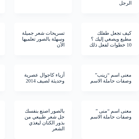
الرجل
كيف تجعل طفلك
تسريحات شعر جميلة
مطيع ويصغي إليك ؟
وسهلة بالصور تعلميها
10 خطوات لفعل ذلك
الأن
معنى اسم “زينب”
أزياء كاجوال عصرية
وصفات حاملة الاسم
وحديثة لصيف 2014
معنى اسم “منى ”
بالصور اصنع بنفسك
وصفات حاملة الاسم
جل شعر طبيعي من
بذور الكتان ليغذي
الشعر