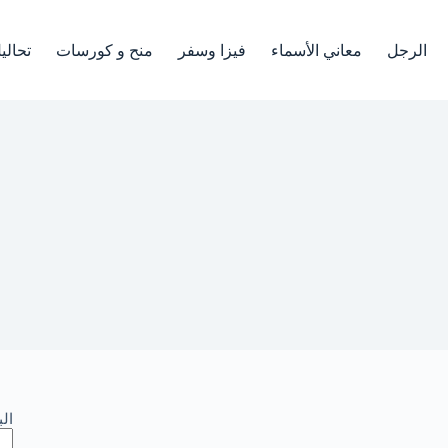
الرجل
معاني الأسماء
فيزا وسفر
منح و كورسات
تحالي
ال