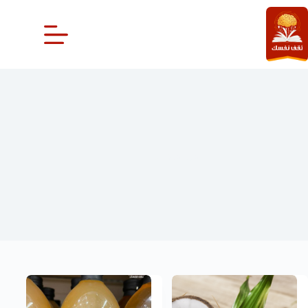
لتجاوز
لى
لمحتوى
خل جوز الهند