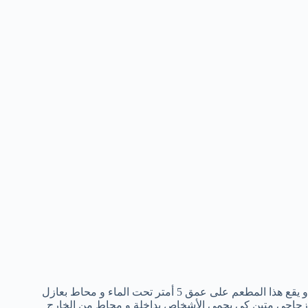
و يقع هذا المطعم على عمق 5 أمتر تحت الماء و محاط بعازل
زجاجي متين كي يحمي الأشخاص بداخلة و محاط من الخارج