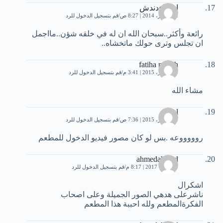
اسماءدندش
22 فبراير، 2014 | 8:27 ص
قم بتسجيل الدخول للرد
رائعة وأكثر..سبحان الله ان له في خلقه شؤن..مااجمل
ان تجلس وترى حولك ماتخشاه..
fatiha naffah
30 أكتوبر، 2015 | 3:41 م
قم بتسجيل الدخول للرد
مشاء الله
Amel
31 أكتوبر، 2015 | 7:36 ص
قم بتسجيل الدخول للرد
روووووعه .بس لو كان مصور فيديو الدخول للمطعم
ahmedahmed
9 أكتوبر، 2017 | 8:17 م
قم بتسجيل الدخول للرد
اشكرال
ناشرعلى هدهي الصور الجميلة وعلى اصحاب
الفكرةالمطعم ولله احببة هذا المطعم