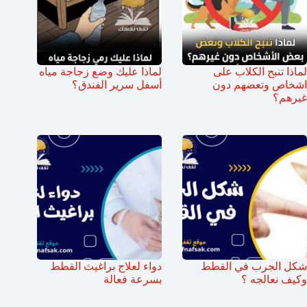
لماذا تنبح الكلاب على
لماذا عليك وضع زجاجة مياه
اشخاص وتعضهم دون
أسفل سرير الفندق؟
غيرهم؟
شكل الجرب في القطط
دواء لعلاج براغيث القطط
وكيف نعالجه ؟
بسرعة فعالة