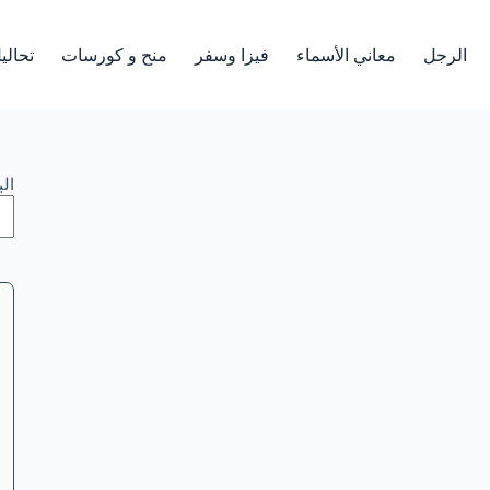
الرجل
معاني الأسماء
فيزا وسفر
منح و كورسات
تحالي
ال