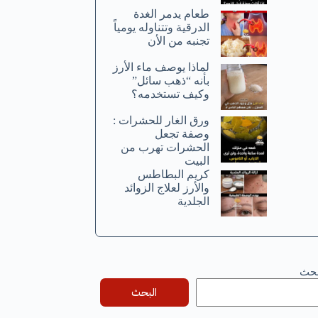
طعام يدمر الغدة
الدرقية وتتناوله يومياً
تجنبه من الأن
لماذا يوصف ماء الأرز
بأنه “ذهب سائل”
وكيف تستخدمه؟
ورق الغار للحشرات :
وصفة تجعل
الحشرات تهرب من
البيت
كريم البطاطس
والأرز لعلاج الزوائد
الجلدية
بحث
البحث