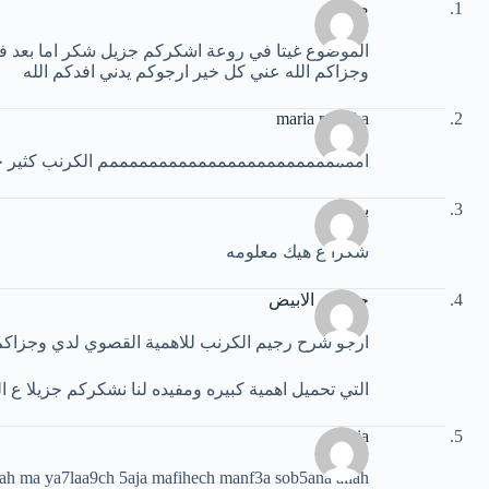
صفاء
الموضوع غيتا في روعة اشكركم جزيل شكر اما بعد ف
وجزاكم الله عني كل خير ارجوكم يدني افدكم الله
maria mineha
اممممممممممممممممممممممممممم الكرنب كثير ح
بطه
شكرا ع هيك معلومه
حصاني الابيض
ارجو شرح رجيم الكرنب للاهمية القصوي لدي وجزاكم ال
التي تحميل اهمية كبيره ومفيده لنا نشكركم جزيلا ع ال
monia
lah ma ya7laa9ch 5aja mafihech manf3a sob5ana allah