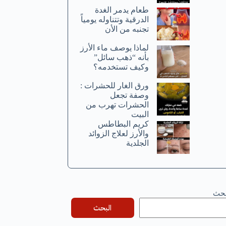
طعام يدمر الغدة
الدرقية وتتناوله يومياً
تجنبه من الأن
لماذا يوصف ماء الأرز
بأنه “ذهب سائل”
وكيف تستخدمه؟
ورق الغار للحشرات :
وصفة تجعل
الحشرات تهرب من
البيت
كريم البطاطس
والأرز لعلاج الزوائد
الجلدية
بحث
البحث