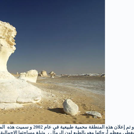
و تم إعلان هذه المنطقة محمية
يغطي معظم أرجائها وهو بالطبع لون الرمال ، وتبلغ مساحتها الاجمالية 3010 كيلو متر مربع .