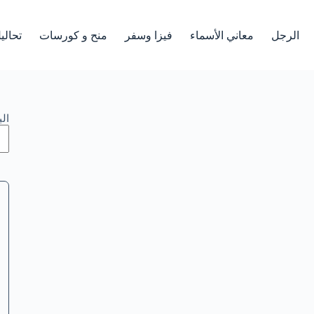
الرجل
معاني الأسماء
فيزا وسفر
منح و كورسات
تحالي
ال