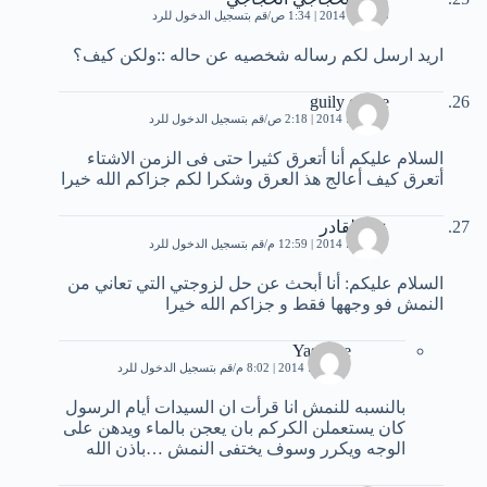
10 يناير، 2014 | 1:34 ص
قم بتسجيل الدخول للرد
اريد ارسل لكم رساله شخصيه عن حاله ::ولكن كيف؟
guily cissee
7 مارس، 2014 | 2:18 ص
قم بتسجيل الدخول للرد
السلام عليكم أنا أتعرق كثيرا حتى فى الزمن اﻻشتاء
أتعرق كيف أعالج هذ العرق وشكرا لكم جزاكم الله خيرا
عبد القادر
7 مارس، 2014 | 12:59 م
قم بتسجيل الدخول للرد
السلام عليكم: أنا أبحث عن حل لزوجتي التي تعاني من
النمش فو وجهها فقط و جزاكم الله خيرا
Yasmine
7 مارس، 2014 | 8:02 م
قم بتسجيل الدخول للرد
بالنسبه للنمش انا قرأت ان السيدات أيام الرسول
كان يستعملن الكركم بان يعجن بالماء ويدهن على
الوجه ويكرر وسوف يختفى النمش …باذن الله