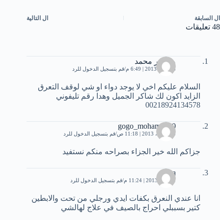
ال
السابقة
ال
التالية
48 تعليقات
منصور محمد
3 أبريل، 2013 | 6:49 م
قم بتسجيل الدخول للرد
السلام عليكم اخي لا يوجد دواء او شي لوقف التعرق
الزايد اكون لك شاكر الجميل وهدا رقم تليفوني
00218924134578
gogo_mohamed00
13 أبريل، 2013 | 11:18 ص
قم بتسجيل الدخول للرد
جزاكم الله خير الجزاء بصراحه منكم نستفيد
fidaa
1 يونيو، 2013 | 11:24 م
قم بتسجيل الدخول للرد
انا عندي النعرق بكفات ايدي ورجلي من تحت والابطين
كتير بسببلي احراج بالصيف في علاج لهالشي