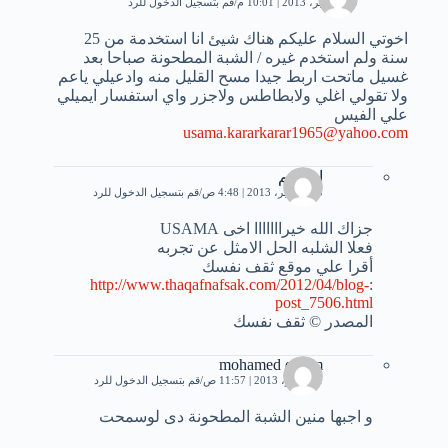
19 سبتمبر، 2013 | 10:01 م
قم بتسجيل الدخول للرد
اخوتي السلام عليكم هناك شيئ انا استخدمة من 25
سنة ولم استخدم غيره / الشبة المطحونة صباحا بعد
غسيل ماتحت اربط جيدا مسح القليل منه وادعيلي ياعم
ولا تقولي اغلي ولابطاطس ولاجزر واي استفسار ايميلي
علي الفيس
usama.kararkarar1965@yahoo.com
ابراهيم
25 سبتمبر، 2013 | 4:48 ص
قم بتسجيل الدخول للرد
جزاك الله خيرااااااا اخى USAMA
فعلا الشلبه الحل الامثل عن تجربه
أقرا علي موقع ثقف نفسك
http://www.thaqafnafsak.com/2012/04/blog-
:
post_7506.html
المصدر © ثقف نفسك
mohamed essam
1 نوفمبر، 2013 | 11:57 ص
قم بتسجيل الدخول للرد
و اجبها منين الشبة المطحونة دى لوسمحت