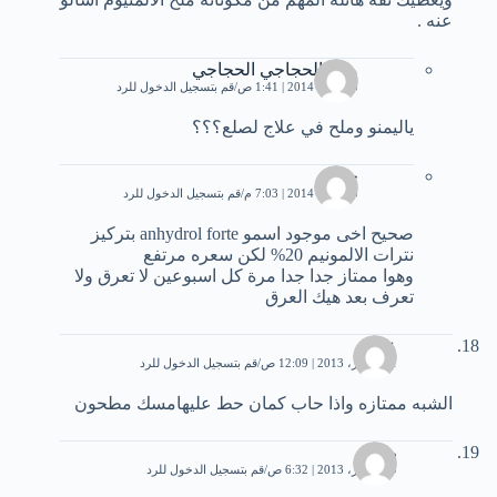
عنه .
ماجدالحجاجي الحجاجي
10 يناير، 2014 | 1:41 ص
قم بتسجيل الدخول للرد
ياليمنو وملح في علاج لصلع؟؟؟
حمزة
10 يناير، 2014 | 7:03 م
قم بتسجيل الدخول للرد
صحيح اخى موجود اسمو anhydrol forte بتركيز
نترات الالمونيم 20% لكن سعره مرتفع
وهوا ممتاز جدا جدا مرة كل اسبوعين لا تعرق ولا
تعرف بعد هيك العرق
عصام
21 أكتوبر، 2013 | 12:09 ص
قم بتسجيل الدخول للرد
الشبه ممتازه واذا حاب كمان حط عليهامسك مطحون
رماح
29 أكتوبر، 2013 | 6:32 ص
قم بتسجيل الدخول للرد