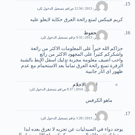
رشا
20 سبتمبر، 2013 | 12:56 ص
قم بتسجيل الدخول للرد
كريم فيبكس لمنع رائحة العرق حكاية لايعلو عليه
وليد محفوظ
29 سبتمبر، 2013 | 9:32 م
قم بتسجيل الدخول للرد
جزاكم الله خيراً على المعلومات الاكثر من رائعة
واشكركم كثيراً على المجهود الاكثر من رائع
واحب اضيف معلومة مجربة تدليك اسفل الإبط بالشبة
الزفرة تمنع رائحة العرق تماماً بعد الاستحمام مع عدم
ظهور اى اثار جانبية
اميره الاحلام
18 فبراير، 2014 | 8:37 ص
قم بتسجيل الدخول للرد
ماهو الكرفس
مجرب
30 سبتمبر، 2013 | 1:28 م
قم بتسجيل الدخول للرد
يوجد دواء في الصيدليات عن تجربه لا تعرق بعده ابدا
ويعطيك ثقه هائلة المهم من مكوناته ملح الالمنيوم اسالو