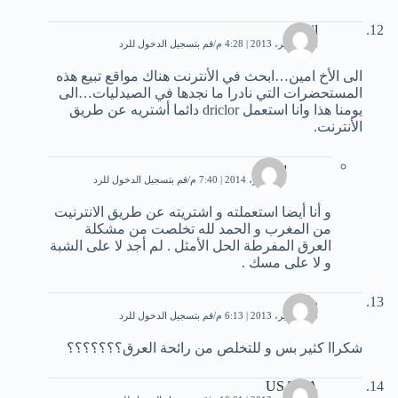
smail
12 سبتمبر، 2013 | 4:28 م
قم بتسجيل الدخول للرد
الى الأخ امين…ابحث في الأنترنت هناك مواقع تبيع هذه
المستحضرات التي نادرا ما نجدها في الصيدليات…الى
يومنا هذا وانا استعمل driclor دائما أشتريه عن طريق
الأنترنت.
سحر
1 سبتمبر، 2014 | 7:40 م
قم بتسجيل الدخول للرد
و أنا أيضا استعملته و اشتريته عن طريق الانترنيت
من المغرب و الحمد لله تخلصت من مشكلة
العرق المفرطة الحل الأمثل . لم أجد لا على الشبة
و لا على مسك .
راما
14 سبتمبر، 2013 | 6:13 م
قم بتسجيل الدخول للرد
شكراا كثير بس و للتخلص من رائحة العرق؟؟؟؟؟؟؟
USAMA