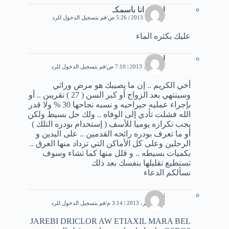
اشهق انا باسمكـ
17 يونيو، 2013 | 5:26 ص
قم بتسجيل الدخول للرد
عليك بكثره الماء
امير
1 نوفمبر، 2013 | 7:10 ص
قم بتسجيل الدخول للرد
أخي الكريم .. إن ما يصيبك هو مرض وراثي
وسينتهي بعد الزواج أو كبر السن ( 27 ) تقريبن .. أو
بإجراء عمليه جيراحيه و نسبه نجاحها 30 % ولا قدر
الله فشلت تأدي إلى الوفاه .. ولك حل بسيط ولكن
يجب تكراره يوميا للأسف ( إستخدام بودره التلك )
أو ما تعرف بودره رائحه القدمين .. على اليدين و
الرجلين وعلى كل الأماكن التي تزداد منها العرق ..
بكميات بسيطه .. و قلل منها كما تشاء وسوف
تستطيع تقليلها بنفسك بعد ذلك
نسألكم الدعاء
ندى
13 نوفمبر، 2013 | 3:14 م
قم بتسجيل الدخول للرد
JAREBI DRICLOR AW ETIAXIL MARA BEL