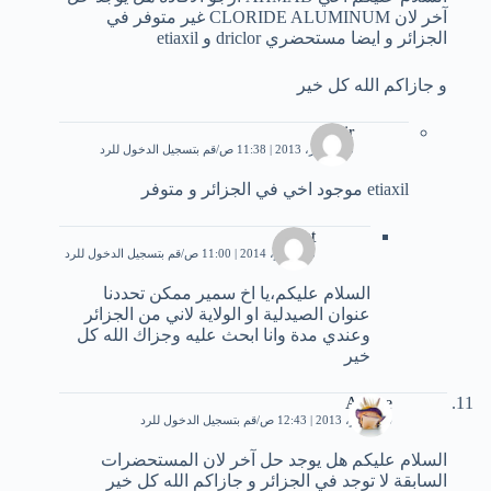
آخر لان CLORIDE ALUMINUM غير متوفر في
الجزائر و ايضا مستحضري driclor و etiaxil
و جازاكم الله كل خير
samir
15 أكتوبر، 2013 | 11:38 ص
قم بتسجيل الدخول للرد
etiaxil موجود اخي في الجزائر و متوفر
fat
3 نوفمبر، 2014 | 11:00 ص
قم بتسجيل الدخول للرد
السلام عليكم،يا اخ سمير ممكن تحددنا
عنوان الصيدلية او الولاية لاني من الجزائر
وعندي مدة وانا ابحث عليه وجزاك الله كل
خير
Amine
6 سبتمبر، 2013 | 12:43 ص
قم بتسجيل الدخول للرد
السلام عليكم هل يوجد حل آخر لان المستحضرات
السابقة لا توجد في الجزائر و جازاكم الله كل خير