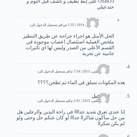
OSBO3 على إبط نظيف و ناشف قبل النوم و
حتدعيلي
helwe
23 فبراير، 2014 | 1:35 ص
قم بتسجيل الدخول للرد
الحل الأمثل هو اجراء جراحة عن طريق التنظير
ملخص العملية اصتئصال اعصاب موجودة في
القسم الأعلى من الصدر وليس لها اي تأثيرات
جانبية عن تجربة
arije
22 أغسطس، 2013 | 7:54 م
قم بتسجيل الدخول للرد
هذه المكونات تسلق في الماء ثم تطحن؟؟؟؟
اسماعيل
29 أغسطس، 2013 | 2:01 م
قم بتسجيل الدخول للرد
انا عندي تعرق شديد جداااا في راحة اليدين والرجلين هل
من حل سأكون شاكراا جدااا لو كان عنكم حل وحتى ولو
لم يكن شكراا
هردی