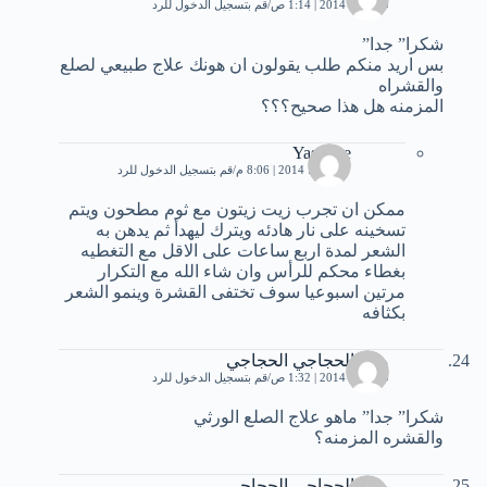
10 يناير، 2014 | 1:14 ص
قم بتسجيل الدخول للرد
شكرا” جدا”
بس اريد منكم طلب يقولون ان هونك علاج طبيعي لصلع
والقشراه
المزمنه هل هذا صحيح؟؟؟
Yasmine
7 مارس، 2014 | 8:06 م
قم بتسجيل الدخول للرد
ممكن ان تجرب زيت زيتون مع ثوم مطحون ويتم
تسخينه على نار هادئه ويترك ليهدأ ثم يدهن به
الشعر لمدة اربع ساعات على الاقل مع التغطيه
بغطاء محكم للرأس وان شاء الله مع التكرار
مرتين اسبوعيا سوف تختفى القشرة وينمو الشعر
بكثافه
ماجدالحجاجي الحجاجي
10 يناير، 2014 | 1:32 ص
قم بتسجيل الدخول للرد
شكرا” جدا” ماهو علاج الصلع الورثي
والقشره المزمنه؟
ماجدالحجاجي الحجاجي