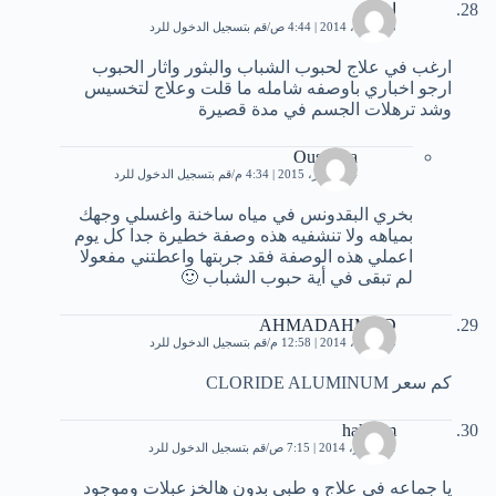
امل
13 أبريل، 2014 | 4:44 ص
قم بتسجيل الدخول للرد
ارغب في علاج لحبوب الشباب والبثور واثار الحبوب
ارجو اخباري باوصفه شامله ما قلت وعلاج لتخسيس
وشد ترهلات الجسم في مدة قصيرة
Oussama
24 أكتوبر، 2015 | 4:34 م
قم بتسجيل الدخول للرد
بخري البقدونس في مياه ساخنة واغسلي وجهك
بمياهه ولا تنشفيه هذه وصفة خطيرة جدا كل يوم
اعملي هذه الوصفة فقد جربتها واعطتني مفعولا
لم تبقى في أية حبوب الشباب 🙂
AHMADAHMAD
13 أبريل، 2014 | 12:58 م
قم بتسجيل الدخول للرد
كم سعر CLORIDE ALUMINUM
hakeem
1 سبتمبر، 2014 | 7:15 ص
قم بتسجيل الدخول للرد
يا جماعه في علاج و طبي بدون هالخزعبلات وموجود