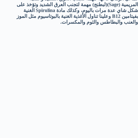
المريمية (Sage)(لبطنج) مهمة لتجنب العرق الشديد وتؤخذ على
شكل شاي عدة مرات باليوم، وكذلك مادة Spirulina الغنية
بفيتامين B12 وعلينا تناول الأغذية الغنية بالبوتاسيوم مثل الموز
والعنب والبطاطس والثوم والمكسرات.