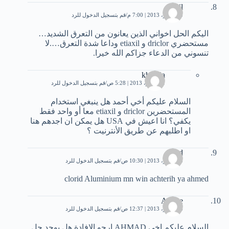
smail
3 سبتمبر، 2013 | 7:00 م
قم بتسجيل الدخول للرد
اليكم الحل اخواني الذين يعانون من التعرق الشديد…
مستحضري driclor و etiaxil وداعا شدة التعرق….لا
تنسوني من الدعاء جزاكم الله خيرا.
khadija
1 نوفمبر، 2013 | 5:28 ص
قم بتسجيل الدخول للرد
السلام عليكم أخي أحمد هل ينبغي استخدام
المستحضرين driclor و etiaxil معا أو واحد فقط
يكفي؟ انا اعيش في USA هل يمكن ان اجدهم هنا
او اطلبهم عن طريق الأنترنيت ؟
zied
5 سبتمبر، 2013 | 10:30 ص
قم بتسجيل الدخول للرد
clorid Aluminium mn win achterih ya ahmed
Amine
6 سبتمبر، 2013 | 12:37 ص
قم بتسجيل الدخول للرد
السلام عليكم اخي AHMAD ارجو الافادة هل يوجد حل