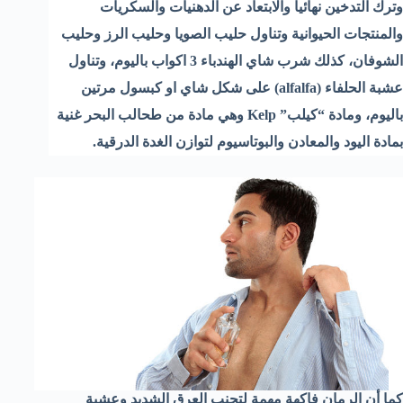
وترك التدخين نهائيا والابتعاد عن الدهنيات والسكريات
والمنتجات الحيوانية وتناول حليب الصويا وحليب الرز وحليب
الشوفان، كذلك شرب شاي الهندباء 3 اكواب باليوم، وتناول
عشبة الحلفاء (alfalfa) على شكل شاي او كبسول مرتين
باليوم، ومادة “كيلب” Kelp وهي مادة من طحالب البحر غنية
بمادة اليود والمعادن والبوتاسيوم لتوازن الغدة الدرقية.
كما أن الرمان فاكهة مهمة لتجنب العرق الشديد وعشبة