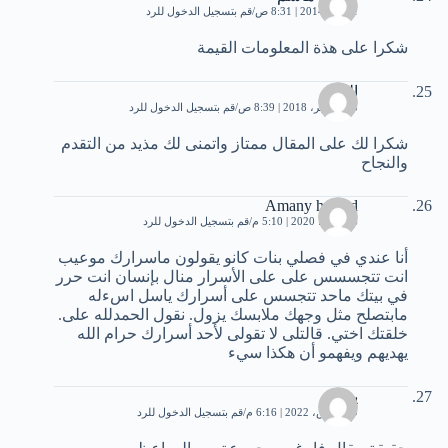
1 مايو، 2014 | 8:31 ص
قم بتسجيل الدخول للرد
شكرا على هذة المعلومات القيمة
الفريد
15 نوفمبر، 2018 | 8:39 ص
قم بتسجيل الدخول للرد
شكرا لك على المقال ممتاز واتمنى لك مذيد من التقدم
والنجاح
Amany hamed
26 يونيو، 2020 | 5:10 م
قم بتسجيل الدخول للرد
أنا عندي في فصلي بنات كانو يقولون ماسرارك موعيب
انت تتجسسس على على الأسرار منال بإنسان انت حرر
في بيتك ماحد تتجسس على أسرارك ياسل اسءله
مابتصلح مثل وجهك ملابسك يزول. نقول الحمدلله على.
خلقتك اختي. قالتلى لا تقولى لأحد أسرارك حرام الله
يهديهم ويفهمو أن هكذا سيء
يسين
29 مارس، 2022 | 6:16 م
قم بتسجيل الدخول للرد