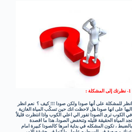
1- نظرتك إلى المشكلة :
انظر للمشكلة على أنها صودا ولكن صودا !!! كيف ؟ نعم انظر
اليها على انها صودا هل لاحظت انك حين تسكُب المياة الغازية
في الكوب ترى الصودا تفور الي اعلي الكوب واذا انتظرت قليلاُ
تجد المياة الحقيقة قليله وتنخفض الصودا. هذا ما اقصدة
بالضبط ، تكون المشكله في بداية امرها كالصودا كبيرة امام
عينك و صعبة في السيطره عليها , ولكنها في حقيقة الامر