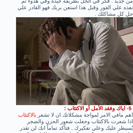
من جديد .
فكر في الحل بطريقة جيدة وفي هدوء ثم
نفذه علي الفور وقبل هذا استعن بربك فهو القادر علي
حل كل مشاكلك .
5- اياك وفقد الأمل أو الاكتئاب :
اهم مافي الامر لمواجة مشكلاتك ان لا تشعر
بالاكتئاب
اذا شعرت بالاكتئاب وجعلت شعور الحزن والضجر
يُسيطر عليك وعلي تفكيرك , فتأكد تماماً انك لن تقدر