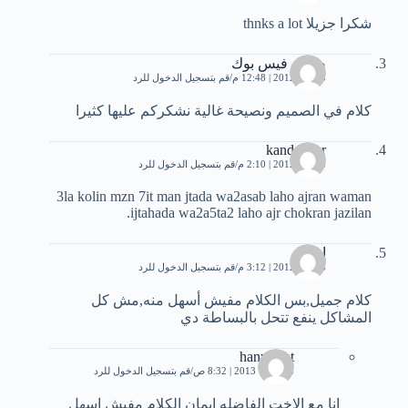
شكرا جزيلا ‏thnks a lot
صادق فيس بوك
5 مايو، 2012 | 12:48 م
قم بتسجيل الدخول للرد
كلام في الصميم ونصيحة غالية نشكركم عليها كثيرا
kandsi nor
6 مايو، 2012 | 2:10 م
قم بتسجيل الدخول للرد
3la kolin mzn 7it man jtada wa2asab laho ajran waman
ijtahada wa2a5ta2 laho ajr chokran jazilan.
إيمان
6 مايو، 2012 | 3:12 م
قم بتسجيل الدخول للرد
كلام جميل,بس الكلام مفيش أسهل منه,مش كل
المشاكل ينفع تتحل بالبساطة دي
hany sabt
6 أكتوبر، 2013 | 8:32 ص
قم بتسجيل الدخول للرد
انا مع الاخت الفاضله ايمان الكلام مفيش اسهل