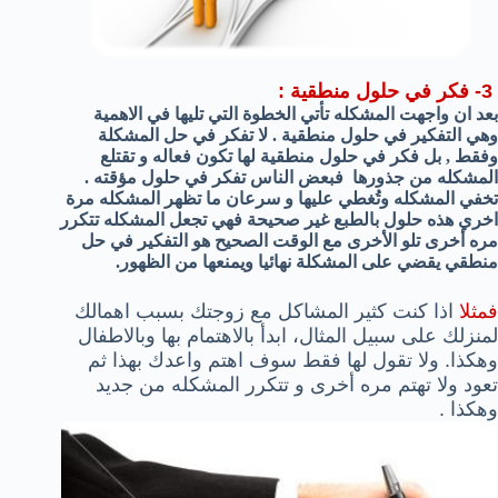
3- فكر في حلول منطقية :
بعد ان واجهت المشكله تأتي الخطوة التي تليها في الاهمية
وهي التفكير في حلول منطقية . لا تفكر في حل المشكلة
وفقط , بل فكر في حلول منطقية لها تكون فعاله و تقتلع
المشكله من جذورها فبعض الناس تفكر في حلول مؤقته .
تخفي المشكله وتُغطي عليها و سرعان ما تظهر المشكله مرة
اخري هذه حلول بالطبع غير صحيحة فهي تجعل المشكله تتكرر
مره أخرى تلو الأخرى مع الوقت الصحيح هو التفكير في حل
منطقي يقضي على المشكلة نهائيا ويمنعها من الظهور.
فمثلا
اذا كنت كثير المشاكل مع زوجتك بسبب اهمالك
لمنزلك على سبيل المثال، ابدأ بالاهتمام بها وبالاطفال
وهكذا. ولا تقول لها فقط سوف اهتم واعدك بهذا ثم
تعود ولا تهتم مره أخرى و تتكرر المشكله من جديد
وهكذا .