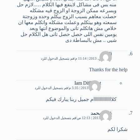
منه بس فى مشاكل لاينفع فيها الكلام …..لازم حل
وبسرعه ممكن الزوجة او الزوج فيه مشكله
حصلت معاهم بسبب الزوج بيكلم وحده وزوجتة
سمعته وهو بيتكلم وعملت مشكله واتكلم معها ان
خلاص مش هاتكلم تانى والموضوع انتها وبعد
يومين نفس اللى حصل حصل تانى هل الكلام حل
شيى .. مش بالبساطة دى
Ali
18 مارس، 2013 | 11:14 م
قم بتسجيل الدخول للرد
Thanks for the help
Iam Different
27 مايو، 2013 | 5:35 م
قم بتسجيل الدخول للرد
كلااااااااااااااام جميل ربنا يبارك فيكم
غادة محمد
3 يونيو، 2013 | 12:13 ص
قم بتسجيل الدخول للرد
شكرا لكم