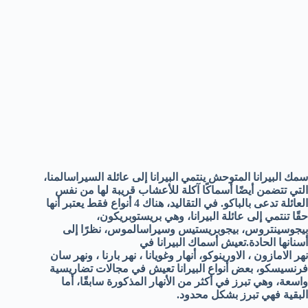
سمك البيرانا المتوحش ينتمي البيرانا إلى عائلة السيراسالمنا،
التي تتضمن أيضًا أسماكًا آكلة للأعشاب قريبة لها من نفس
العائلة تدعى بالباكو. في التقاليد، هناك 4 أنواع فقط يعتبر أنها
حقًا تنتمي إلى عائلة البيرانا، وهي بريستوبريكون،
بيجوسينتروس، بيجوبريستيس وسيراسالموس، نظرًا إلى
أسنانها الحادة.تعيش أسماك البيرانا في
نهر الامازون ، الاورينوكو، أنهار وغويانا ، نهر بارنا ، ونهر سان
فرنسيسكو، بعض أنواع البيرانا تعيش في مجالات تضاريسية
واسعة، وهي تبرز في أكثر من الأنهار المذكورة سابقًا، أما
البقية فهي تبرز بشكل محدود.