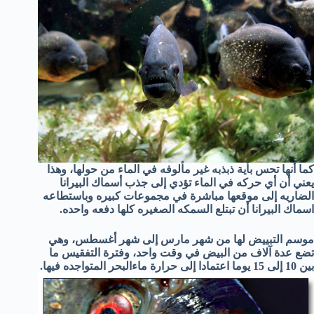
كما أنها تحس بأية ذبذبه غير مألوفه في الماء من حولها، وهذا
يعني أن أي حركه في الماء تؤدي إلى جذب أسماك البيرانا
الضاريه إلى موقعها مباشرة في مجموعات كبيره وباستطاعه
اسماك البيرانا أن تبتلع السمكه الصغيره كلها دفعه واحده.
موسم التبييض لها من شهر مارس إلى شهر أغسطس، وهي
تضع عدة آلاف من البيض في وقت واحد، وفترة التفقيس ما
بين 10 إلى 15 يوما اعتمادا إلى حرارة ماءالبحر المتواجده فيها.