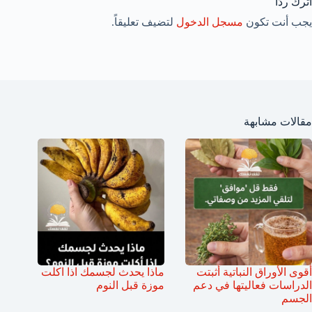
اترك ردّاً
يجب أنت تكون
مسجل الدخول
لتضيف تعليقاً.
مقالات مشابهة
أقوى الأوراق النباتية أثبتت
ماذا يحدث لجسمك اذا اكلت
الدراسات فعاليتها في دعم
موزة قبل النوم
الجسم