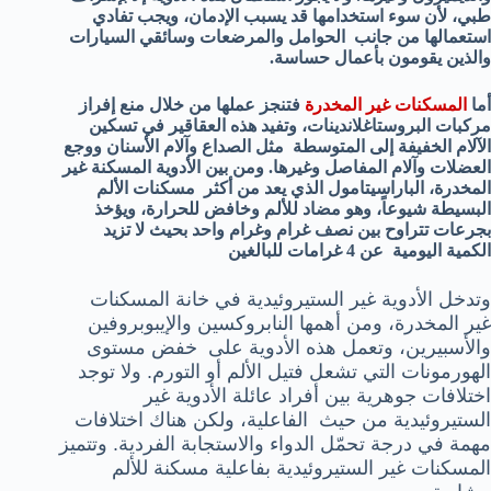
طبي، لأن سوء استخدامها قد يسبب الإدمان، ويجب تفادي
استعمالها من جانب الحوامل والمرضعات وسائقي السيارات
والذين يقومون بأعمال حساسة.
أما
المسكنات غير المخدرة
فتنجز عملها من خلال منع إفراز
مركبات البروستاغلاندينات، وتفيد هذه العقاقير في تسكين
الآلام الخفيفة إلى المتوسطة مثل الصداع وآلام الأسنان ووجع
العضلات وآلام المفاصل وغيرها. ومن بين الأدوية المسكنة غير
المخدرة، الباراسيتامول الذي يعد من أكثر مسكنات الألم
البسيطة شيوعاً، وهو مضاد للألم وخافض للحرارة، ويؤخذ
بجرعات تتراوح بين نصف غرام وغرام واحد بحيث لا تزيد
الكمية اليومية عن 4 غرامات للبالغين
وتدخل الأدوية غير الستيروئيدية في خانة المسكنات
غير المخدرة، ومن أهمها النابروكسين والإيبوبروفين
والأسبيرين، وتعمل هذه الأدوية على خفض مستوى
الهورمونات التي تشعل فتيل الألم أو التورم. ولا توجد
اختلافات جوهرية بين أفراد عائلة الأدوية غير
الستيروئيدية من حيث الفاعلية، ولكن هناك اختلافات
مهمة في درجة تحمّل الدواء والاستجابة الفردية. وتتميز
المسكنات غير الستيروئيدية بفاعلية مسكنة للألم