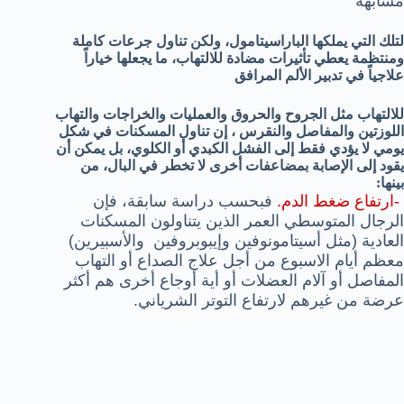
مشابهة
لتلك التي يملكها الباراسيتامول، ولكن تناول جرعات كاملة
ومنتظمة يعطي تأثيرات مضادة للالتهاب، ما يجعلها خياراً
علاجياً في تدبير الألم المرافق
للالتهاب مثل الجروح والحروق والعمليات والخراجات والتهاب
اللوزتين والمفاصل والنقرس ، إن تناول المسكنات في شكل
يومي لا يؤدي فقط إلى الفشل الكبدي أو الكلوي، بل يمكن أن
يقود إلى الإصابة بمضاعفات أخرى لا تخطر في البال، من
بينها:
-ارتفاع ضغط الدم.
فبحسب دراسة سابقة، فإن
الرجال المتوسطي العمر الذين يتناولون المسكنات
العادية (مثل أسيتامونوفين وإيبوبروفين والأسبيرين)
معظم أيام الاسبوع من أجل علاج الصداع أو التهاب
المفاصل أو آلام العضلات أو أية أوجاع أخرى هم أكثر
عرضة من غيرهم لارتفاع التوتر الشرياني.