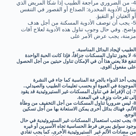
4- من الضروري مراجعة الطبيب إذا شكا المريض الذي
يتناول الأدوية المخدرة: الصداع أو القصور في التنفس
أو الغثيان أو التقيؤ.
5- يجب أن توصف الأدوية المسكنة من أجل هدف
واضح. وفي حال وجوب تناول هذه الأدوية لعلاج آفات
مزمنة، يجب عرض الأمر على
الطبيب لإيجاد البدائل المناسبة.
6- لا يجوز تناول المسكنات جزافاً، فإذا كانت الحبة الواحدة
تنفع فلا يعني هذا أن في الإمكان تناول حبتين من أجل الحصول
على مفعول أقوى.
يجب أخذ الدواء بالجرعة المناسبة كما جاء في النشرة
الموجودة في العبوة أو بحسب تعليمات الطبيب والصيدلي..
7- إن الإفراط في تناول المسكنات غير الستيروئيدية قد يقود
إلى تقرحات ونزف في المعدة.
8- ليس ضرورياً تناول المسكنات من أجل التخفيف من وطأة
الألم، فهناك بدائل أخرى يمكن الاستعانة بها من أجل تسكين
الوجع.
9- يجب تجنب استعمال المسكنات غير الستيروئيدية في حال
وجود سوابق بمرض فرط الحساسية تجاه الأسبرين أو غيره
من مضادات الألم غير الستيروئيدية الأخرى، كما يجب تفادي