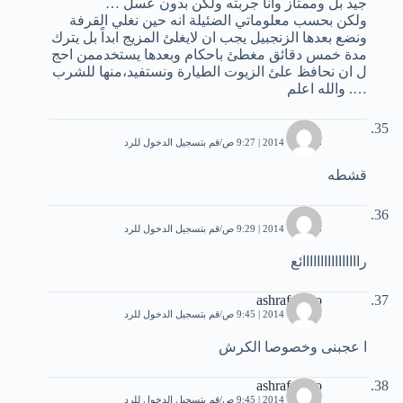
جيد بل وممتاز وانا جربته ولكن بدون عسل …
ولكن بحسب معلوماتي الضئيلة انه حين نغلي القرفة
ونضع بعدها الزنجبيل يجب ان لايغلئ المزيج ابداً بل يترك
مدة خمس دقائق مغطئ باحكام وبعدها يستخدممن احج
ل ان نحافظ علئ الزيوت الطيارة ونستفيد،منها للشرب
…. والله اعلم
محمد
5 فبراير، 2014 | 9:27 ص
قم بتسجيل الدخول للرد
قشطه
محمد
5 فبراير، 2014 | 9:29 ص
قم بتسجيل الدخول للرد
راااااااااااااااائع
ashraf abdo
5 فبراير، 2014 | 9:45 ص
قم بتسجيل الدخول للرد
ا عجبنى وخصوصا الكرش
ashraf abdo
5 فبراير، 2014 | 9:45 ص
قم بتسجيل الدخول للرد