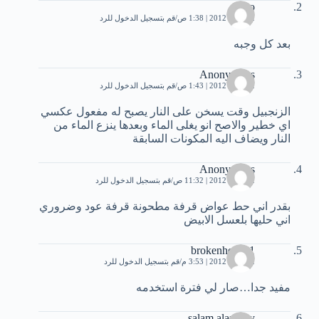
mizo
12 مايو، 2012 | 1:38 ص
قم بتسجيل الدخول للرد
بعد كل وجبه
Anonymous
12 مايو، 2012 | 1:43 ص
قم بتسجيل الدخول للرد
الزنجبيل وقت يسخن على النار يصبح له مفعول عكسي
اي خطير والاصح انو يغلى الماء وبعدها ينزع الماء من
النار ويضاف اليه المكونات السابقة
Anonymous
12 مايو، 2012 | 11:32 ص
قم بتسجيل الدخول للرد
بقدر اني حط عواض قرفة مطحونة قرفة عود وضروري
اني حليها بلعسل الابيض
brokenheart11
12 مايو، 2012 | 3:53 م
قم بتسجيل الدخول للرد
مفيد جدا…صار لي فترة استخدمه
salam alanbary