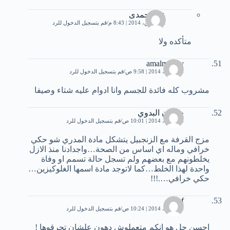
علاء حمدى
21 مارس، 2014 | 8:43 م
قم بتسجيل الدخول للرد
متأكده ولا
amalmeligy
15 أبريل، 2014 | 9:58 ص
قم بتسجيل الدخول للرد
مشروب كله فائدة للجسم وانا ادوام عليه شتاء وصيفا
خلدون البدوي
24 أبريل، 2014 | 10:01 ص
قم بتسجيل الدخول للرد
مزج القرفة مع الزنجبيل يتشكل مادة المدري شو حكي
خرافي وماله اي اساس من الصحة…واجدادنا منذ الازل
يخلطونهم مع بعضهم ولم تسجل حالة تسمم او وفاة
واحدة لهذا الخلط…كما لاتوجد مادة اسمها الغلوكيزين…
حكي خرافي….!!!
raef
24 أبريل، 2014 | 10:24 ص
قم بتسجيل الدخول للرد
احسن حل هو انكم متعملوش دهون علشان تحرقوها !