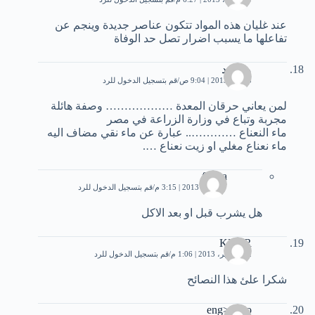
عند غليان هذه المواد تتكون عناصر جديدة وينجم عن
تفاعلها ما يسبب اضرار تصل حد الوفاة
محمود
3 مايو، 2013 | 9:04 ص
قم بتسجيل الدخول للرد
لمن يعاني حرقان المعدة ……………… وصفة هائلة
مجربة وتباع في وزارة الزراعة في مصر
ماء النعناع ………….. عبارة عن ماء نقي مضاف اليه
ماء نعناع مغلي او زيت نعناع ….
floraa
17 مايو، 2013 | 3:15 م
قم بتسجيل الدخول للرد
هل يشرب قبل او بعد الاكل
KRAR
12 سبتمبر، 2013 | 1:06 م
قم بتسجيل الدخول للرد
شكرا علئ هذا النصائح
eng>mido