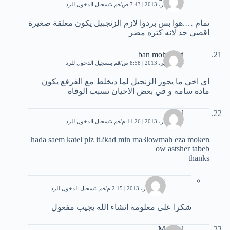
14 سبتمبر، 2013 | 7:43 ص
قم بتسجيل الدخول للرد
تمام ….هوا بس بردوا لازم الزنجبيل يكون معلقة صغيرة
اقصى حد لانه كتره مضر
ban mohamad
14 سبتمبر، 2013 | 8:58 ص
قم بتسجيل الدخول للرد
اي اخي ما يجوز الزنجيل لما ديخلط مع القرفع يكون
ماده سامه و في بعض الاحيان تسبب الوفاه
saed
14 سبتمبر، 2013 | 11:26 م
قم بتسجيل الدخول للرد
hada saem katel plz it2kad min ma3lowmah eza moken
ow astsher tabeb
thanks
زيزو
20 سبتمبر، 2013 | 2:15 م
قم بتسجيل الدخول للرد
شكرا على معلومة انشاء الله يجيب مفعول
Mourad