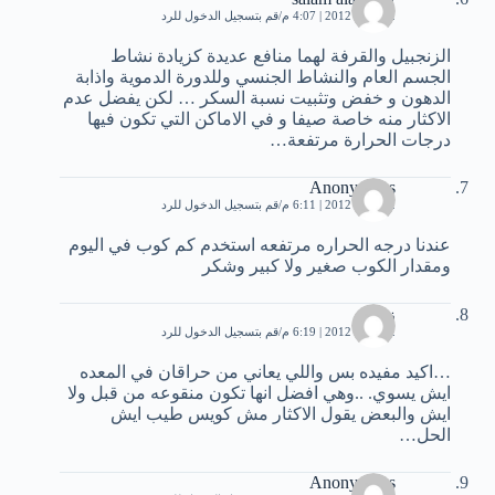
12 مايو، 2012 | 4:07 م
قم بتسجيل الدخول للرد
الزنجبيل والقرفة لهما منافع عديدة كزيادة نشاط
الجسم العام والنشاط الجنسي وللدورة الدموية واذابة
الدهون و خفض وتثبيت نسبة السكر … لكن يفضل عدم
الاكثار منه خاصة صيفا و في الاماكن التي تكون فيها
درجات الحرارة مرتفعة…
Anonymous
12 مايو، 2012 | 6:11 م
قم بتسجيل الدخول للرد
عندنا درجه الحراره مرتفعه استخدم كم كوب في اليوم
ومقدار الكوب صغير ولا كبير وشكر
زيزي
12 مايو، 2012 | 6:19 م
قم بتسجيل الدخول للرد
…اكيد مفيده بس واللي يعاني من حراقان في المعده
ايش يسوي. ..وهي افضل انها تكون منقوعه من قبل ولا
ايش والبعض يقول الاكثار مش كويس طيب ايش
الحل…
Anonymous