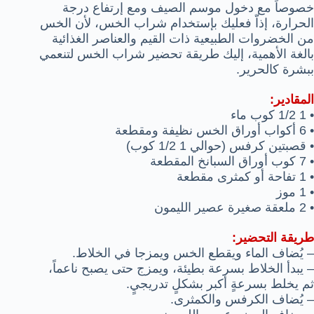
خصوصاً مع دخول موسم الصيف ومع إرتفاع درجة
الحرارة، إذاّ فعليك بإستخدام شراب الخس، لأن الخس
من الخضروات الطبيعية ذات القيم والعناصر الغذائية
بالغة الأهمية، إليك طريقة تحضير شراب الخس لتنعمي
ببشرة كالحرير.
المقادير:
• 1 1/2 كوب ماء
• 6 أكواب أوراق الخس نظيفة ومقطعة
• قصبتين كرفس (حوالي 1 1/2 كوب)
• 7 كوب أوراق السبانخ المقطعة
• 1 تفاحة أو كمثرى مقطعة
• 1 موز
• 2 ملعقة صغيرة عصير الليمون
طريقة التحضير:
– يُضاف الماء ويقطع الخس ويمزجا في الخلاط.
– يبدأ الخلاط بسرعة بطيئة، ويمزج حتى يصبح ناعماً،
ثم يخلط بسرعةٍ أكبر بشكلٍ تدريجيٍ.
– يُضاف الكرفس والكمثرى.