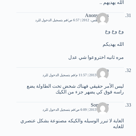
الله يهديهم ..
Anonymous
28 أغسطس، 2012 | 6:57 ص
قم بتسجيل الدخول للرد
وع وع وع
الله يهديكم
مره ثانيه اختروعوا شي عدل
hiba
19 مايو، 2013 | 11:57 م
قم بتسجيل الدخول للرد
ليس الأمر حقيقي فهناك شخض تخت الطاولة يضع
راسه فوق كي يضهر جزء من الكيك
Someone
20 مايو، 2013 | 6:09 ص
قم بتسجيل الدخول للرد
الغاية لا تبرر الوسيله والكيكه مصنوعة بشكل عنصري
للغايه