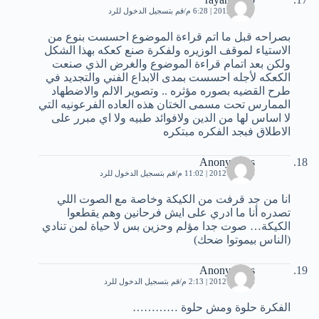
7 مايو، 2012 | 6:28 م
قم بتسجيل الدخول للرد
بصراحه قبل ما اتم قراءة الموضوع احسست بنوع من
الاستياء لموقف الوزيره ولفكرة صنع كعكه بهذا الشكل
ولكن بعد اتمام قراءة الموضوع والغرض الذي صنعت
الكعكه لأجله احسست بمدى الابداع الفني والتجديد في
طرح القضيه بصوره مؤثره .. وتصوير الالم والاضطهاد
الممارس تحت مسمى الختان هذه العاده الفرعونيه التي
لا اساس لها من الدين ولافوائد طبيه ولا اي مبرر على
الاطلاق فبجد الفكره مبتكره
Anonymous
14 مايو، 2012 | 11:02 م
قم بتسجيل الدخول للرد
انا من جد قرفت من الكيكة وخاصة مع الصوت اللي
تصدره أنا ما ادري على ايش فرحانين وهم يقطعوا
الكيكة… صوت جدا مؤلم وحزين بس لا حياة لمن تنادي
(الناس بيموتوا ضحك)
Anonymous
16 مايو، 2012 | 2:13 م
قم بتسجيل الدخول للرد
الفكرة حلوة ومش حلوة …………