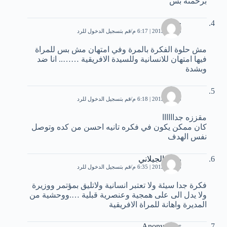
برحمته بس
حنين
5 مايو، 2012 | 6:17 م
قم بتسجيل الدخول للرد
مش حلوة الفكرة بالمرة وفي امتهان مش بس للمراة
فيها امتهان للانسانية وللسيدة الافريقية …….. انا ضد
وبشدة
مروه
5 مايو، 2012 | 6:18 م
قم بتسجيل الدخول للرد
مقززه جداااااا
كان ممكن يكون في فكره تانيه احسن من كده وتوصل
نفس الهدف
رقية الجيلاني
5 مايو، 2012 | 6:35 م
قم بتسجيل الدخول للرد
فكرة جدا سيئة ولا تعتبر انسانية ولاتليق بمؤتمر ووزيرة
ولا يدل الى على همجية وعنصرية قبلية ….ووحشية من
المديرة واهانة للمراة الافريقية
Anonymous