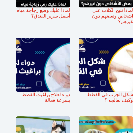
لماذا تنبح الكلاب على
لماذا عليك وضع زجاجة مياه
اشخاص وتعضهم دون
أسفل سرير الفندق؟
غيرهم؟
شكل الجرب في القطط
دواء لعلاج براغيث القطط
وكيف نعالجه ؟
بسرعة فعالة