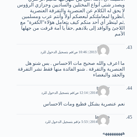
ويصدر شتى أنواع المختلين والساديين وجزازي الرؤوس
لا يحق له الكلام عن العنصرية والتفرقة العنصرية
,أنظروا لمعاملتكم لبعضكم أولاً وأنتم عرب ومسلمين
,ثم لينظر أي أحد منكم كيف يتعامل هؤلاء”الكفرة” مع
اللاجئ والوافد إلى بلادهم ,حقاً يا أمة قرفت من جهلها
الأمم
ماجدة
1 أكتوبر، 2013 | 10:46 ص
قم بتسجيل الدخول للرد
ما اعرف والله صحيح مات الاحساس . بس شنو هل
العنصرية والتفرقة . شنو الفائدة منها فقط نشر التفرقة
والحقد والبغضاء
tahany
4 أبريل، 2014 | 12:14 ص
قم بتسجيل الدخول للرد
نعم عنصرية بشكل فظيع ومات الاحساس
laralolo
4 أبريل، 2014 | 5:53 م
قم بتسجيل الدخول للرد
هههههههههه