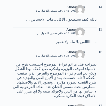
Anonymous
7 مايو، 2012 | 3:42 م
قم بتسجيل الدخول للرد
يالله كيف يستطعون الاكل .. مات الاحساس …
Anonymous
7 مايو، 2012 | 4:12 م
قم بتسجيل الدخول للرد
ناااااااااااس بلا مله ولاضمير
Anonymous
7 مايو، 2012 | 6:25 م
قم بتسجيل الدخول للرد
بصراحه قبل ما اتم قراءة الموضوع احسست بنوع من
الاستياء لموقف الوزيره ولفكرة صنع كعكه بهذا الشكل
ولكن بعد اتمام قراءة الموضوع والغرض الذي صنعت
الكعكه لأجله احسست بمدى الاباع الفني والتجديد في
طرح القضيه بصوره مؤثره .. وتصوير الالم والاضطهاد
الممارس تحت مسمى الختان هذه العاده الفرعونيه التي
لا اساس لها من الدين ولافوائد طبيه ولا اي مبرر على
الاطلاق فبجد الفكره مبتكره
rayan abdo