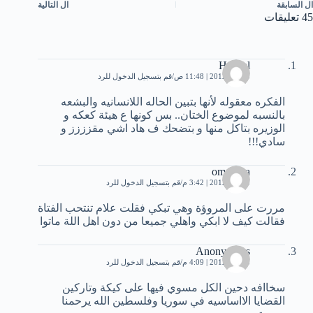
ال
السابقة
ال
التالية
45 تعليقات
Hadeel
5 مايو، 2012 | 11:48 ص
قم بتسجيل الدخول للرد
الفكره معقوله لأنها بتبين الحاله اللانسانيه والبشعه
بالنسبه لموضوع الختان.. بس كونها ع هيئة كعكه و
الوزيره بتاكل منها و بتضحك ف هاد اشي مقزززز و
سادي!!!
om rama
5 مايو، 2012 | 3:42 م
قم بتسجيل الدخول للرد
مررت على المروؤة وهي تبكي فقلت علام تنتحب الفتاة
فقالت كيف لا ابكي واهلي جميعا من دون اهل اللة ماتوا
Anonymous
5 مايو، 2012 | 4:09 م
قم بتسجيل الدخول للرد
سخاافه دحين الكل مسوي فيها على كيكة وتاركين
القضايا الااساسيه في سوريا وفلسطين الله يرحمنا