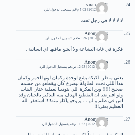
sarah alkaff
25 مايو، 2012 | 1:02 م
قم بتسجيل الدخول للرد
لا لا لا لا في رجل تحت
Anonymous
8 يونيو، 2012 | 9:36 م
قم بتسجيل الدخول للرد
فكرة في غاية البشاعة ولا أبشع مافيها اي انسانية .
Anonymous
12 يونيو، 2012 | 12:23 ص
قم بتسجيل الدخول للرد
يعني منظر الكيكة بشع لوحدة وكمان لونها احمر وكمان
هدا الللي تحت الطاولة بيصرخ كان بيقطعو من جسمه
صحيح !!!!! وين الفكرة اللي بتودينا لعملية ختان البنات
ولو افترضنا ان التقطيع الهدف منه التذكير بالختان وقد
اش في ظلم والم ….يروحو ياكلو منه!!!! استغفر الله
العظيم يعني!!!
Anonymous
15 يونيو، 2012 | 11:52 م
قم بتسجيل الدخول للرد
الفكرة غريبة طبعاً لكن نحن نعترف انها لفتت انظار