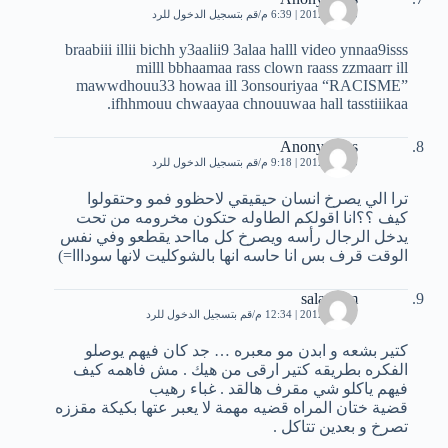
5 مايو، 2012 | 6:39 م
قم بتسجيل الدخول للرد
braabiii illii bichh y3aalii9 3alaa halll video ynnaa9isss
milll bbhaamaa rass clown raass zzmaarr ill
mawwdhouu33 howaa ill 3onsouriyaa “RACISME”
ifhhmouu chwaayaa chnouuwaa hall tasstiiikaa.
Anonymous
5 مايو، 2012 | 9:18 م
قم بتسجيل الدخول للرد
ترا الي يصرخ انسان حيقيقي لاحظوو فمو وحتقولوا
كيف ؟؟انا اقولكم الطاوله حتكون مخرومه من تحت
يدخل الرجال رأسه ويصرخ كل مااحد يقطعو وفي نفس
الوقت قرف بس انا حاسه انها بالشوكليت لانها سودااا=)
salaaaam
7 مايو، 2012 | 12:34 م
قم بتسجيل الدخول للرد
كتير بشعه و ابدن مو معبره … جد كان فيهم يوصلو
الفكره بطريقه كتير ارقى من هيك . مش فاهمه كيف
فيهم ياكلو شي مقرف هالقد . غباء رهيب
قضية ختان المراه قضيه مهمة لا يعبر عتها بكيكة مقززه
تصرخ و بعدين تتاكل .