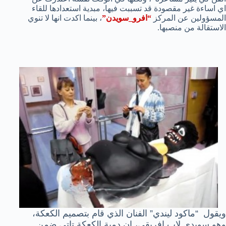
اي اساءة غير مقصودة قد تسببت فيها، مبدية استعدادها للقاء
المسؤولين عن المركز
“افرو_سويدن”
، بينما اكدت انها لا تنوي
الاستقالة من منصبها.
ويقول “ماكود ليندي” الفنان الذي قام بتصميم الكعكة،
وهو سويدي لاب افريقي، ان دمية الكعكة تاتي ضمن