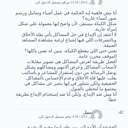
14 سبتمبر، 2013 | 12:28 ص
قم بتسجيل الدخول للرد
أنا مش فاهمة إيه الحكمة في عمل أشياء وتماثيل ورسم
صور لنساء عارية؟
شكل الكيكة مستفز، لأن واضح إنها معمولة علي شكل
إمرأة عارية.
لا أعتقد إن الإبداع في حل المشاكل يأتي بقلة الأخلاق
وبالتصرفات اللي فيها إشباع لرغبة مشاهدة المشاهد
العنيفة.
يعني حتي اللي بيقطع الكيكة، منين له نفس ياكلها؟
الموقف محزن عامة.
أفضل طريقة لعرض المشاكل هي تصوير مقابلات
لأصحاب المشاكل وعرض آلامهم ومشاكلهم بشكل
يوصل الرسالة من دون إستفزاز للمشاعر و بأساليب
يغلب عليها قلة الأخلاق وعدم الإحساس بالمشاكل
الحقيقية ولكن بتتبلور في إنها بتعبر عن مشاكل في
مجتمع ما لتحظي بالقبول.
أنا مش ضد الإبداع، ولكن أنا ضد إستخدام الإبداع بطريقة
خطأ.
عابر سبيل
14 سبتمبر، 2013 | 4:56 م
قم بتسجيل الدخول للرد
الحقيقة أن الأمة التي بين ظهرانيها مخيم الزعتري