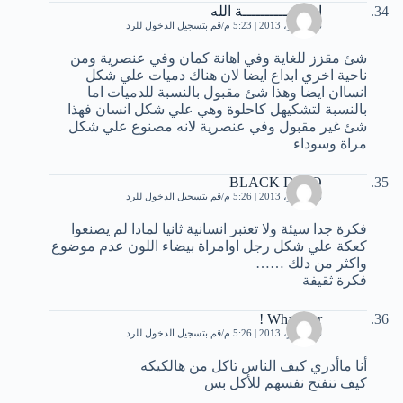
امـــــــــــــــة الله
6 سبتمبر، 2013 | 5:23 م
قم بتسجيل الدخول للرد
شئ مقزز للغاية وفي اهانة كمان وفي عنصرية ومن
ناحية اخري ابداع ايضا لان هناك دميات علي شكل
انساان ايضا وهذا شئ مقبول بالنسبة للدميات اما
بالنسبة لتشكيهل كاحلوة وهي علي شكل انسان فهذا
شئ غير مقبول وفي عنصرية لانه مصنوع علي شكل
مراة وسوداء
BLACK DIMO
6 سبتمبر، 2013 | 5:26 م
قم بتسجيل الدخول للرد
فكرة جدا سيئة ولا تعتبر انسانية ثانيا لمادا لم يصنعوا
كعكة علي شكل رجل اوامراة بيضاء اللون عدم موضوع
واكثر من دلك ……
فكرة ثقيفة
Whatever !
6 سبتمبر، 2013 | 5:26 م
قم بتسجيل الدخول للرد
أنا ماأدري كيف الناس تاكل من هالكيكه
كيف تنفتح نفسهم للأكل بس