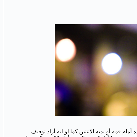
مام فمه أو يديه الاثنتين كما لو انه أراد توقيف