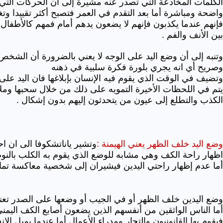
الكلمات المخادعة التي تصدر عنه مشيرة إلى أن الحركات التي
واضحة ومباشرة أما بعد التقدم في العمر فتصبح أكثر تقييدا وتغي
فإنهم عندما يكذبون فإنهم لا يضعون يدهم أمام فمهم كالأطفال و
بين الأنف والفم .
وتنبه إلى أن وضع اليد على الوجه لا يعني بالضرورة أن الشخص 
وصريح أي انه يجري بلورة فكرة سلبية في ذهنه
وتضيف في الوقت الذي يقوم فيه الإنسان بإبلاغها فان اليد على 
يتم في اللحظات الأخيرة التمويه على ذلك من خلال سحبها وملا
الكذب والتطلع إلى عيون من يتحدثون إليهم بدون إشكال .
وضع اليد خلف الظهر يعني الهيمنة :
وتشير ياناتشكوفا الى ان ا
اظهار راحة الكف وهي مشابه للوضع الذي يقوم به الكلب بالن
أما عدم إظهار راحتي اليدين فيشيران إلى شخصية معاكسة تمام
وضع اليدين خلف الظهر أو في الجيب أو وضعها على الصدر تعني
أما الناس الواثقين من أنفسهم الذين يضعون أصابع الكف اليمني
فيقوم بها القانونيون والتجار ومدراء الأعمال أما عندما يميل 