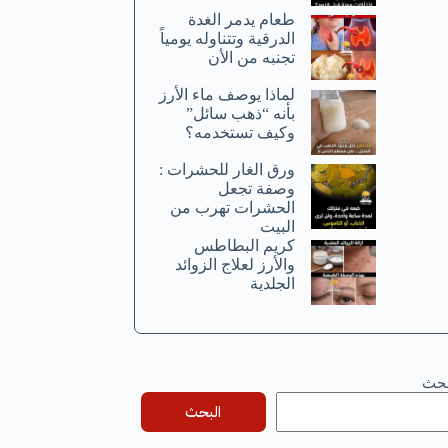
طعام يدمر الغدة
الدرقية وتتناوله يومياً
تجنبه من الأن
لماذا يوصف ماء الأرز
بأنه “ذهب سائل”
وكيف تستخدمه؟
ورق الغار للحشرات :
وصفة تجعل
الحشرات تهرب من
البيت
كريم البطاطس
والأرز لعلاج الزوائد
الجلدية
بحث
البحث