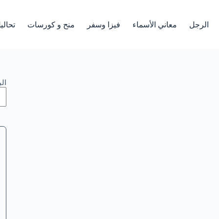
الرجل
معاني الأسماء
فيزا وسفر
منح و كورسات
تحالي
ال