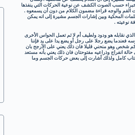
أكثر من 50 % عن ذلك . ويتقن الخبراء حسب الصوت الكشف عن نوعية الحركات التي ينفذها
لفم والوجه قراءة مضمون الكلام من دون أن يسمعوه .
ات المحكية وبين إشارات الجسم مشيرة إلى انه يمكن
 نوعيته .
 الذي نقابله هو ودود ولطيف أم لا ثم تعمل الحواس الأخرى
فعندما يضع رجلا على رجل أو يضع يدا على يد فإننا
م شخص وهو منحني قليلا فان ذلك يعني على الأرجح بان
لة انفراج وذراعيه مفتوحتان فان ذلك يعني بأنه مستعد
 كتاب كامل ولذلك أشارت إلى بعض حركات الجسم وما