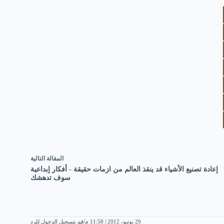
ال
مقالة
التالية
إعادة تصنيع الأشياء قد ينقذ العالم من ازمات حقيقة - أفكار إبداعية
سوف تدهشك
29 يونيو، 2012 | 11:58 م
قم بتسجيل الدخول للرد