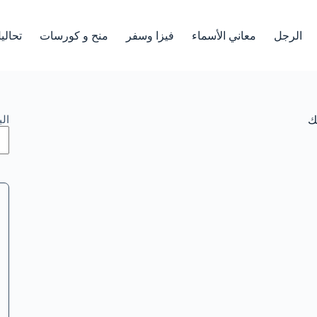
الرجل
معاني الأسماء
فيزا وسفر
منح و كورسات
تحالي
شك
ال