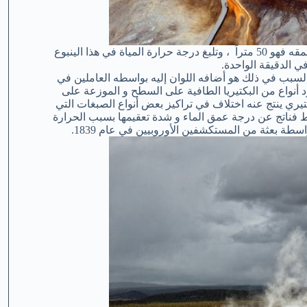
أما عن وصف هذا الينبوع الرائع فهو يبلغ قطره حوالى 90 متراً أما عن عمقه فهو 50 متراً ، وتلبغ درجة حرارة المياة في هذا الينبوع
السبب في ذلك هو أضافه اللوان إليه بواسطه العاملين في
د أنواع من البكتيريا الطافية على السطح و الموزعة على
كتيري ينتج عنه اختلاف في تراكيز بعض أنواع الصبغات التي
سط فناتج عن درجة عمق الماء و شدة تعقيمها بسبب الحرارة
سطة بعثة من المستكشفين الأوروبيين في عام 1839.