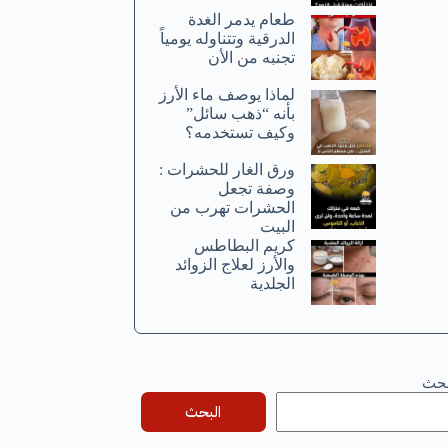
طعام يدمر الغدة
الدرقية وتتناوله يومياً
تجنبه من الأن
لماذا يوصف ماء الأرز
بأنه “ذهب سائل”
وكيف تستخدمه؟
ورق الغار للحشرات :
وصفة تجعل
الحشرات تهرب من
البيت
كريم البطاطس
والأرز لعلاج الزوائد
الجلدية
بحث
البحث