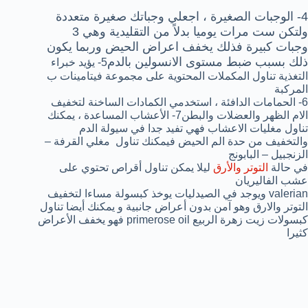
4- الوجبات الصغيرة ، اجعلي وجباتك صغيرة متعددة
ولتكن ست مرات يوميا بدلاً من التقليدية وهي 3
وجبات كبيرة فذلك يخفف اعراض الحيض وربما يكون
ذلك بسبب ضبط مستوى الانسولين بالدم
5- يؤيد خبراء
التغذية تناول المكملات المحتوية على مجموعة فيتامينات ب
المركبة
6- الحمامات الدافئة ، استخدمي الكمادات الساخنة لتخفيف
الام الظهر والعضلات والبطن7- الأعشاب المساعدة ، يمكنك
تناول مغليات الاعشاب فهي تفيد جدا في سيولة الدم
والتخفيف من حدة الم الحيض فيمكنك تناول مغلي القرفة –
الزنجبيل – البابونج
في حالة
التوتر والأرق
ليلا يمكن تناول أقراص تحتوي على
عشب الفاليريان
valerian ويوجد في الصيدليات يوخذ كبسولة مساءا لتخفيف
التوتر والارق وهو آمن بدون أعراض جانبية و يمكنك أيضا تناول
كبسولات زيت زهرة الربيع primerose oil فهو يخفف الأعراض
كثيرا