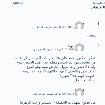
ال
السابقة
ال
التالية
8 تعليقات
monia
11 أكتوبر، 2013 | 10:37 م
قم بتسجيل الدخول للرد
merci
دكتور مهند
23 يناير، 2014 | 8:18 ص
قم بتسجيل الدخول للرد
شكرا” دكتور احمد على هالمعلومات القيمة ولكن هناك
من يعانون من ألم شديد ومعقد جدا” قبل الحيض بيوم
واثناء الحيض وبعد نزول الحيض بيوم وهو النوع
الانقباضي وللاسف لا تهدأ حالاتهم الا مع اخذ ادوية
افيونيه قوية جدا” شهريا ”
رجاء” ما الحل
Manal
2 فبراير، 2014 | 6:44 ص
قم بتسجيل الدخول للرد
هل تصلح المهدئات الخفيفة ( العشب وزيت الزهرة)