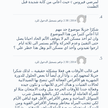
لمرضي فيروس c حيث اعاني من كآبة شديدة قبل
الطمث
Asil
2 فبراير، 2014 | 2:38 م
قم بتسجيل الدخول للرد
شكرًا جزيلا موضوع جد مهم
انا أعاني كثيرا من هذا الموضوع
وان لم أخذ مسكن الم لا يتوقف الألم الحاد احيانا يصل
حتى التقيئ وعدم الحركة والألم يستمر الى ثلاثة ايام
ارجوا تفيدوني وأخذ اي مسكن الم وهل هذا خطر علي ؟
شموخ
5 فبراير، 2014 | 2:30 م
قم بتسجيل الدخول للرد
في غالب الأوقات هي فعلا مشكلة حقيقية ،، لذلك شكرا
جزيلا لمجهودكم ،، وأنا أرى أيضاً أنا بعض الحلول للدورة
الشهرية هو الأقراص الفعالة التي تنصح بها الصيدلانية
لحالات الفتيات و هناك أخرى للأمهات و تكون جيده
وفعالة جددا للأوقات الحرجة مثل وقت الامتحان مثلا او
للمرأة العاملة أو ماشابه، لكن بالطبع يفضل شرب
السوائل الساخنة و بعض الأقراص الأقل قوة لباقي الأيام
لكي تتجنب المرأه مخاطر ومضار الأقراص القوية ومن
الممكن استخدام بورصة الماء الساخن للتدفئة …شكرًا