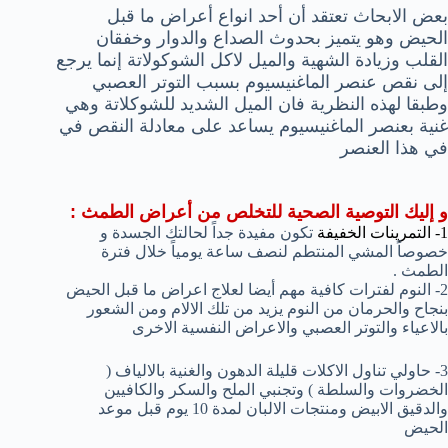
بعض الابحاث تعتقد أن أحد انواع أعراض ما قبل
الحيض وهو يتميز بحدوث الصداع والدوار وخفقان
القلب وزيادة الشهية والميل لاكل الشوكولاتة إنما يرجع
إلى نقص عنصر الماغنيسيوم بسبب التوتر العصبي
وطبقا لهذه النظرية فان الميل الشديد للشوكلاتة وهي
غنية بعنصر الماغنيسيوم يساعد على معادلة النقص في
في هذا العنصر
و إليك التوصية الصحية للتخلص من أعراض الطمث :
1- التمرينات الخفيفة
تكون مفيدة جداً لحالتك الجسدة و
خصوصاً المشي المنتطم لنصف ساعة يومياً خلال فترة
الطمث .
2- النوم لفترات كافية مهم أيضا لعلاج اعراض ما قبل الحيض
بنجاح والحرمان من النوم يزيد من تلك الالام ومن الشعور
بالاعياء والتوتر العصبي والاعراض النفسية الاخرى
3- حاولي تناول الاكلات قليلة الدهون والغنية بالالياف (
الخضروات والسلطة ) وتجنبي الملح والسكر والكافيين
والدقيق الابيض ومنتجات الالبان لمدة 10 يوم قبل موعد
الحيض