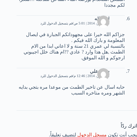
لكم مجددا
امة الله
10 فبراير، 2014 | 5:01 ص
قم بتسجيل الدخول للرد
جزاكم الله خيرا على مجهوداتكم الجبارة في ايصال
المعلومة و بارك الله فيكم .
بالنسبة لي عمري 21 سنة و لا اعاني ابدا من الام
الطمث ,هل هذا وارد ? عادي ??ام هناك خلل اجيبوني
ارجوكم و الله الموفق.
سهاد علي
20 فبراير، 2014 | 12:46 م
قم بتسجيل الدخول للرد
حابه اسال عن تاخير الطمث من موعدا مره بتجي بدايه
الشهر ومره متاخره السبب
اترك ردّاً
يجب أنت تكون
مسجل الدخول
لتضيف تعليقاً.