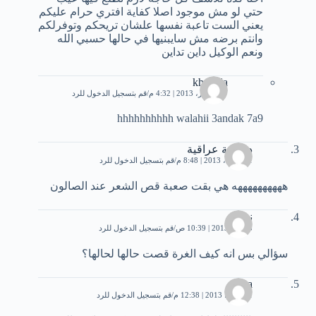
حتي لو مش موجود اصلا كفاية افتري حرام عليكم
يعني الست تاعبة نفسها علشان تريحكم وتوفرلكم
وانتم برضه مش سايبنيها في حالها حسبي الله
ونعم الوكيل داين تداين
khaoula
7 ديسمبر، 2013 | 4:32 م
قم بتسجيل الدخول للرد
hhhhhhhhhh walahii 3andak 7a9
دردشة عراقية
21 أبريل، 2013 | 8:48 م
قم بتسجيل الدخول للرد
ههههههههههه هي بقت صعبة قص الشعر عند الصالون
نيفين
3 مايو، 2013 | 10:39 ص
قم بتسجيل الدخول للرد
سؤالي بس انه كيف الغرة قصت حالها لحالها؟
roka
11 يوليو، 2013 | 12:38 م
قم بتسجيل الدخول للرد