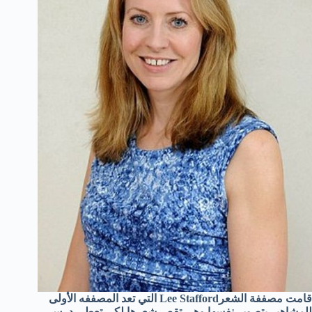
قامت مصففة الشعرLee Stafford التي تعد المصففه الأولى
للمشاهير بتصوير نفسها وهي تقص شعرها لكي تعطي درس