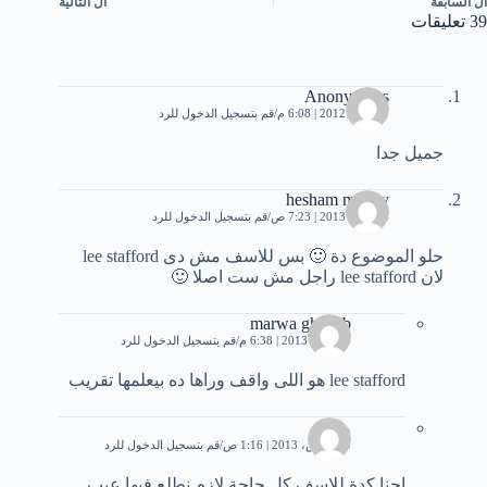
ال
السابقة
ال
التالية
39 تعليقات
Anonymous
29 مايو، 2012 | 6:08 م
قم بتسجيل الدخول للرد
جميل جدا
hesham magdy
14 يناير، 2013 | 7:23 ص
قم بتسجيل الدخول للرد
حلو الموضوع دة 🙂 بس للاسف مش دى lee stafford
لان lee stafford راجل مش ست اصلا 🙂
marwa ghallab
14 يناير، 2013 | 6:38 م
قم بتسجيل الدخول للرد
lee stafford هو اللى واقف وراها ده بيعلمها تقريب
وائل
19 مارس، 2013 | 1:16 ص
قم بتسجيل الدخول للرد
احنا كدة للاسف كل حاجة لازم نطلع فيها عيب