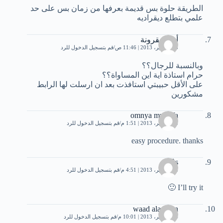
الطريقة حلوة بس قديمة بعرفها من زمان بس على حد
علمي بتطلع ديقراديه
أبو المقرونة
18 سبتمبر، 2013 | 11:46 ص
قم بتسجيل الدخول للرد
وبالنسبة للرجال؟؟
حرام استاذة اية اين المساواة؟؟
على الأقل حبيبتي استافذت بعد ان ارسلت لها الرابط
مشكورين
omnya mustafa
18 سبتمبر، 2013 | 1:51 م
قم بتسجيل الدخول للرد
easy procedure. thanks
Inès
18 سبتمبر، 2013 | 4:51 م
قم بتسجيل الدخول للرد
I’ll try it 🙂
waad aladwan
24 سبتمبر، 2013 | 10:01 م
قم بتسجيل الدخول للرد