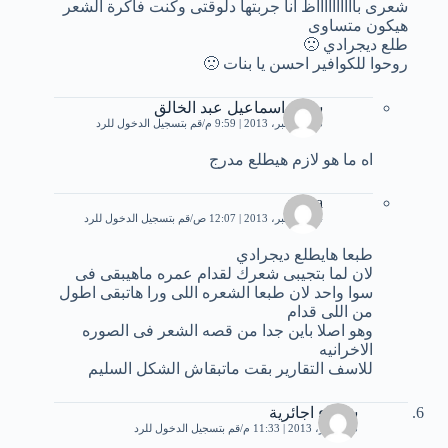
شعرى بااااااااااظ انا جربتها دلوقتى وكنت فاكرة الشعر
هيكون متساوى
طلع ديجرادي 🙁
روحوا للكوافير احسن يا بنات 🙁
سارة اسماعيل عبد الخالق
13 ديسمبر، 2013 | 9:59 م
قم بتسجيل الدخول للرد
اه ما هو لازم هيطلع مدرج
mona
14 ديسمبر، 2013 | 12:07 ص
قم بتسجيل الدخول للرد
طبعا هايطلع ديجرادي
لان لما بتجيبى شعرك لقدام عمره ماهيبقى فى
سوا واحد لان طبعا الشعره اللى ورا هاتبقى اطول
من اللى قدام
وهو اصلا باين جدا من قصه الشعر فى الصوره
الاخرانيه
للاسف التقارير بقت ماتبقاش الشكل السليم
شيماء اجائرية
5 سبتمبر، 2013 | 11:33 م
قم بتسجيل الدخول للرد