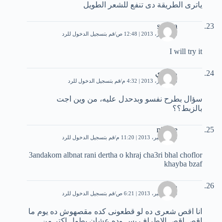
ياترى الطريقة دى تنفع للشعر الطويل
samira
8 ديسمبر، 2013 | 12:48 ص
قم بتسجيل الدخول للرد
I will try it
رووري
8 ديسمبر، 2013 | 4:32 م
قم بتسجيل الدخول للرد
سؤال بطرح نفسو وبدحدل عليه، من وين اجت
بالزبط؟؟
nisrine
13 ديسمبر، 2013 | 11:20 م
قم بتسجيل الدخول للرد
3andakom albnat rani dertha o khraj cha3ri bhal choflor
khayba bzaf
رؤءه
14 ديسمبر، 2013 | 6:21 ص
قم بتسجيل الدخول للرد
انا اقص شعرى ده لو قطعونى كده مقصهوش ده يوم ما
اقص اقص الاطراف بس وده عشان يطول اكتر من