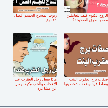
الزوج الكتوم كيف تتعاملين
زيوت المساج للجسم أفضل
معه بالطرق الصحيحة؟
٢١ نوع
صفات برج العقرب البنت
ماذا يفعل رجل العقرب عند
ونقاط قوة وضعف شخصيتها
الإعجاب والحب وكيف يعبر
عن مشاعره