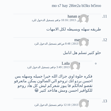
mo s7 hay 2l6re2a bl3ks bt5roo
hanan ammar
29 سبتمبر، 2013 | 10:16 م
قم بتسجيل الدخول للرد
طريقه سهله وبسيطه لكل الامهات
marytoys
4 أكتوبر، 2013 | 8:48 ص
قم بتسجيل الدخول للرد
حلو كتير تسلم هل انامل
Laila zakria
8 أكتوبر، 2013 | 3:49 م
قم بتسجيل الدخول للرد
فكره حلوة اوي جزاك الله خيرا جميله وسهله بس
احسن بردو انك تروحو الي الصالون يمكن ماتعرفو
تقصو لحالكم فا يبوز شعركم ليش كل هاد روحو
للكوافير احسن ومش هاتاخد كتير 😀
nada
8 أكتوبر، 2013 | 12:10 م
قم بتسجيل الدخول للرد