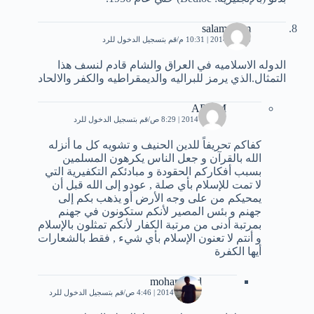
salamdaam
6 يناير، 2014 | 10:31 م
قم بتسجيل الدخول للرد
الدوله الاسلاميه في العراق والشام قادم لنسف هذا
التمثال.الذي يرمز للبراليه والديمقراطيه والكفر والالحاد
ADAM
17 يناير، 2014 | 8:29 ص
قم بتسجيل الدخول للرد
كفاكم تحريفاً للدين الحنيف و تشويه كل ما أنزله
الله بالقرآن و جعل الناس يكرهون المسلمين
بسبب أفكاركم الحقودة و مبادئكم التكفيرية التي
لا تمت للإسلام بأي صلة , عودو إلى الله قبل أن
يمحيكم من على وجه الأرض أو يذهب بكم إلى
جهنم و بئس المصير لأنكم ستكونون في جهنم
بمرتبة أدنى من مرتبة الكفار لأنكم تمثلون بالإسلام
و أنتم لا تعنون الإسلام بأي شيء , فقط بالشعارات
أيها الكفرة
mohammed
23 يناير، 2014 | 4:46 ص
قم بتسجيل الدخول للرد