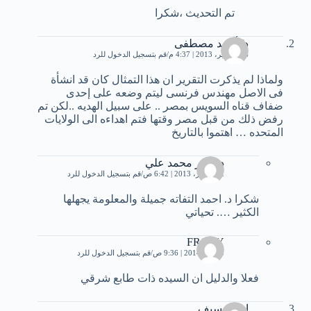
تم التحديث ،شكرا
د/ أحمد مصطفى
26 سبتمبر، 2013 | 4:37 م
قم بتسجيل الدخول للرد
ولماذا لم يذكرت التقرير ان هذا التمثال كان قد انشأة
فى الاصل مهندس فرنسى ليتم وضعه على إحدى
ضفاف قناه السويس بمصر .. على سبيل الهديه ..لكن تم
رفض ذلك من قبل مصر وقتها فتم اهداءه الى الولايات
المتحده … اهتموا بالتاريخ
د. نصر محمد علي
12 أكتوبر، 2013 | 6:42 ص
قم بتسجيل الدخول للرد
شكرا د. احمد التفاته جميلة والمعلومة يجهلها
الكثير …. تحياتي
FROTY
3 يناير، 2014 | 9:36 ص
قم بتسجيل الدخول للرد
فعلا والدليل ان السيده ذات طابع شرقي
استاذ سيف