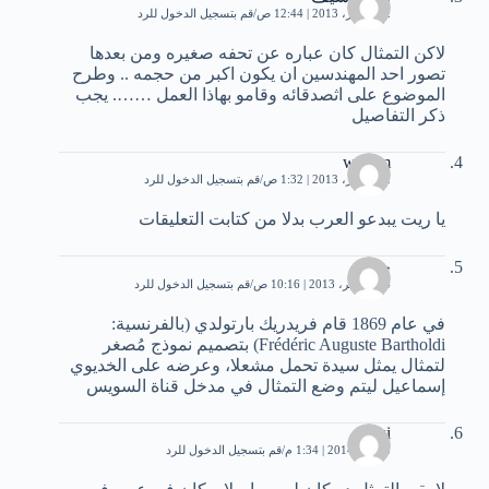
12 أكتوبر، 2013 | 12:44 ص
قم بتسجيل الدخول للرد
لاكن التمثال كان عباره عن تحفه صغيره ومن بعدها
تصور احد المهندسين ان يكون اكبر من حجمه .. وطرح
الموضوع على اثصدقائه وقامو بهاذا العمل ……. يجب
ذكر التفاصيل
wesam
12 أكتوبر، 2013 | 1:32 ص
قم بتسجيل الدخول للرد
يا ريت يبدعو العرب بدلا من كتابت التعليقات
جمال
24 نوفمبر، 2013 | 10:16 ص
قم بتسجيل الدخول للرد
في عام 1869 قام فريدريك بارتولدي (بالفرنسية:
Frédéric Auguste Bartholdi) بتصميم نموذج مُصغر
لتمثال يمثل سيدة تحمل مشعلا، وعرضه على الخديوي
إسماعيل ليتم وضع التمثال في مدخل قناة السويس
koki
3 يناير، 2014 | 1:34 م
قم بتسجيل الدخول للرد