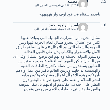
الجهل مصيبة
27 يناير، 2014 | 7:06 ص
قم بتسجيل الدخول للرد
ياقديم شفناه في قود اوف وار ههههههه
صابر ياسين ابراهيم احمد
27 يناير، 2014 | 9:33 ص
قم بتسجيل الدخول للرد
تمثال الحريه من المزارت الجميله التى يتوافد عليها
كثيرا من عشاق البحروعشاق انغام الحريه فهوا رمز
للحريه والشعله التى بيد التمثال تنم على اضاءه طريق
الامل والاستقرار والكتاب يدل على قانون العداله
ودستور الدوله الحديثه ولا يهم اين يوضع التمثال وفى اى
من البلدان ولكن المهم المحافظه عليه وجعله نبراس
للفنانين يستفدون من عمله لااخراج الطاقات الفنيه
والهندسيه بداخلهم وتزيين العالم باكثر من عمل والاهم
بان تكون هذه الاعمال اعمال مشتركه وتكون بدايه
لنشر السلام والعلم على جميع طوائف البشر دون
النظر على اختلاف عقائدهم او ادينهم بل تبقا الموهبه
والفن طريق يبنى حضارات الامم من رقى وتمدن