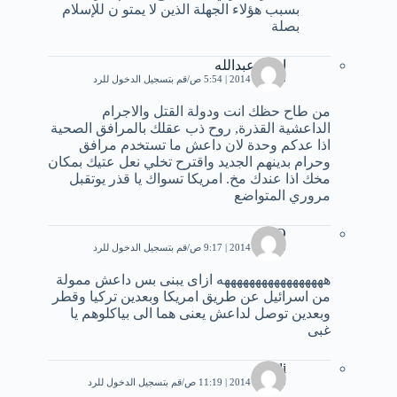
بسبب هؤلاء الجهلة الذين لا يمتو ن للإسلام
بصلة
احمد عبدالله
23 يناير، 2014 | 5:54 ص
قم بتسجيل الدخول للرد
من طاح حظك انت ودولة القتل والاجرام
الداعشية القذرة, روح ذب عقلك بالمرافق الصحية
اذا عدكم وحدة لان داعش ما تستخدم مرافق
وحرام بدينهم الجديد واقترح تخلي نعل عتيك بمكان
مخك اذا عندك مخ. امريكا تسواك يا قذر يوتقبل
مروري المتواضع
NO
23 يناير، 2014 | 9:17 ص
قم بتسجيل الدخول للرد
هههههههههههههههههه ازاى يبنى بس داعش ممولة
من اسرائيل عن طريق امريكا وبعدين تركيا وقطر
وبعدين توصل لداعش يعنى هما الى بياكلوهم يا
غبى
wadi
23 يناير، 2014 | 11:19 ص
قم بتسجيل الدخول للرد