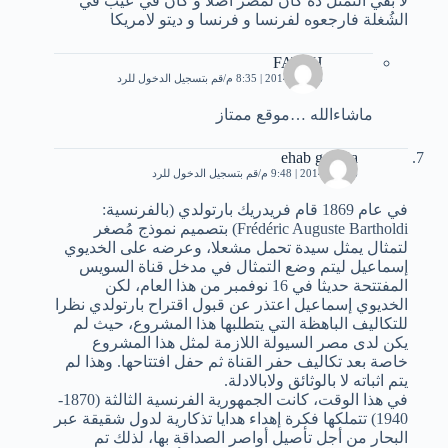
لا بقي التمثل ده كان لمصر اصلا و كان في عيب في
الشُغلة فارجعوه لفرنسا و فرنسا و ديتو لامريكا
FATEH
6 يناير، 2014 | 8:35 م
قم بتسجيل الدخول للرد
ماشاءالله …موقع ممتاز
ehab gom3a
6 يناير، 2014 | 9:48 م
قم بتسجيل الدخول للرد
في عام 1869 قام فريدريك بارتولدي (بالفرنسية:
Frédéric Auguste Bartholdi) بتصميم نموذج مُصغر
لتمثال يمثل سيدة تحمل مشعلا، وعرضه على الخديوي
إسماعيل ليتم وضع التمثال في مدخل قناة السويس
المفتتحة حديثا في 16 نوفمبر من هذا العام، لكن
الخديوي إسماعيل اعتذر عن قبول اقتراح بارتولدي نظرا
للتكاليف الباهظة التي يتطلبها هذا المشروع، حيث لم
يكن لدى مصر السيولة اللازمة لمثل هذا المشروع
خاصة بعد تكاليف حفر القناة ثم حفل افتتاحها. وهذا لم
يتم اثباته لا بالوثائق ولابالادلة.
في هذا الوقت، كانت الجمهورية الفرنسية الثالثة (1870-
1940) تتملكها فكرة إهداء هدايا تذكارية لدول شقيقة عبر
البحار من أجل تأصيل أواصر الصداقة بها، لذلك تم