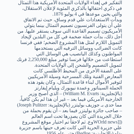
التفكير في إهداء الولايات المتحدة الأمريكية هذا التمثال
في ذكري احتفالها بالذكري المئوية لإعلان الاستقلال،
والتي يحين موعدها في 4 يوليو 1876.
وبدأت الاستعدادات علي قدم وساق، حيث تم الاتفاق
علي أن يتولى الفرنسيون تصميم التمثال بينما يتولي
الأمريكيون تصميم القاعدة التي سوف يستقر عليها. من
أجل ذلك، بدأت حملة ضخمة في كل من البلدين لإيجاد
التمويل اللازم لمثل هذا المشروع الضخم؛ ففي فرنسا
كانت الضرائب ووسائل الترفيه التي يستخدمها
المواطنون وكذلك اليانصيب هي الوسائل التي
استطاعت من خلالها فرنسا توفير مبلغ 2,250,000 فرنك
لتمويل التصميم والشحن إلى الولايات المتحدة.
على الضفة الأخرى من المحيط الأطلسي كانت
المعارض الفنية وتلك المسرحية وسيلة الأمريكيين
لتوفير الأموال لبناء قاعدة التمثال، وكان يقود هذه
الحملة السيناتور وعمدة نيويورك ويليام إيفارتز
(بالإنجليزية: William M. Evarts) – الذي أصبح وزير
الخارجية الأمريكي فيما بعد – غير أن هذا لم يكن كافياً،
مما حدى بـ جوزيف بوليتزر (بالإنجليزية: Joseph Pulitzer)
– صاحب جائزة بوليتزر فيما بعد – أن يقوم بحملة من
خلال الجريدة التي كان يصدرها تحت اسم العالم
([[WOrld newsوع. ثم لاحقاً تم اختيار موقع المشروع
علي جزيرة الحرية التي كانت تعرف حينها باسم جزيرة
بدلو (بالإنجليزية: Bedloe) حتي عام 1956.