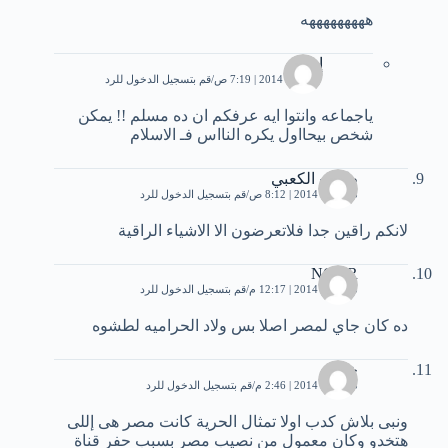
هههههههههه
إيهاب
27 يناير، 2014 | 7:19 ص
قم بتسجيل الدخول للرد
ياجماعه وانتوا ايه عرفكم ان ده مسلم !! يمكن
شخص بيحااول يكره النااس فـ الاسلام
طالب الكعبي
23 يناير، 2014 | 8:12 ص
قم بتسجيل الدخول للرد
لانكم راقين جدا فلاتعرضون الا الاشياء الراقية
NOOR
23 يناير، 2014 | 12:17 م
قم بتسجيل الدخول للرد
ده كان جاي لمصر اصلا بس ولاد الحراميه لطشوه
خالد
23 يناير، 2014 | 2:46 م
قم بتسجيل الدخول للرد
ونبى بلاش كدب اولا تمثال الحرية كانت مصر هى إللى
هتخدو وكان معمول من نصيب مصر بسبب حفر قناة