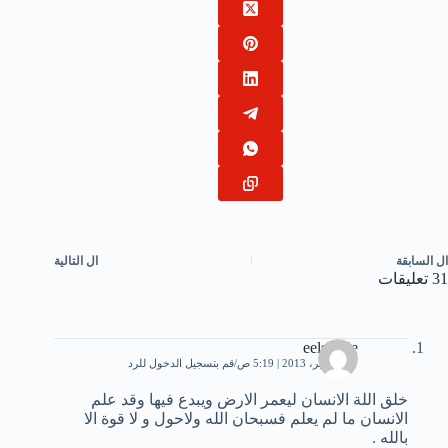
ال
السابقة
ال
التالية
31 تعليقات
eelshafie
17 سبتمبر، 2013 | 5:19 ص
قم بتسجيل الدخول للرد
خلق اللة اﻻنسان ليعمر اﻻرض ويبدع فيها وقد علم
اﻻنسان ما لم يعلم فسبحان الله وﻻحول و ﻻ قوة اﻻ
بالله .