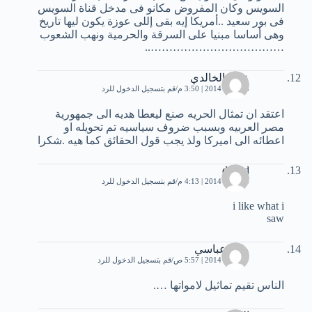
السويس وكان المفروض مكانو فى مدخل قناة السويس
فى بور سعيد ..أمريكا إيه بقى إللى عوزة يكون ليها تاريخ
وهى أساسا مبنيا على السرقة والحرمية ونهب الشعوب
………………………………..
عماد الخالدي
23 يناير، 2014 | 3:50 م
قم بتسجيل الدخول للرد
اعتقد ان تمثال الحريه صنع ليعطا هديه الى جمهورية
مصر العربيه وبسبب ضروف سياسيه تم تحويله او
اعطائه الى اميركا ولذ يجب قول الحقائق كما هيه .شكرا
djihad
23 يناير، 2014 | 4:13 م
قم بتسجيل الدخول للرد
i like what i
saw
مهند عباسي
27 يناير، 2014 | 5:57 ص
قم بتسجيل الدخول للرد
الناس تقيم تماثيل لامواتها ….