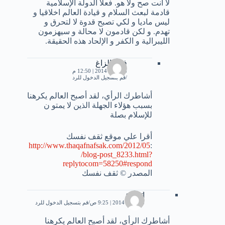
لا انت صح ولا هو. فعلا الدولة الإسلامية
قادمة لبعث السلام و قيادة العالم اخلاقيا و
ليس ماديا و لكي تصبح قدوة لا لتحرق و
تهدم. و لكن قادمون لا محالة و سيهزمون
الليبرالية و الكفر و الإلحاد هذه الحقيقة.
فرج الزاغ
23 يناير، 2014 | 12:50 م
قم بتسجيل الدخول للرد
أشاطرك الرأي، لقد أصبح العالم يكرهنا
بسبب هؤلاء الجهلة الذين لا يمتو ن
للإسلام بصلة
أقرا علي موقع ثقف نفسك
http://www.thaqafnafsak.com/2012/05
:
/blog-post_8233.html?
replytocom=58250#respond
المصدر © ثقف نفسك
souad
23 يناير، 2014 | 9:25 ص
قم بتسجيل الدخول للرد
أشاطرك الرأي، لقد أصبح العالم يكرهنا