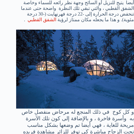
أيضا يتيح للنزيل أو السائح وجهة نظر رائعه للسماء وخاصة
الشفق القطبي ، والتي تبقي تلك النظرة واضحة حتى عندما
تنخفض درجة الحرارة إلى -22 درجة فهرنهايت (-30 درجة
مئوية). و هذا ما يجعله مكان ممتاز لرؤية
الشفق القطبي
.
و كل
كوخ في ذلك المنجع له
مرحاض
منفصل خاص
به و
أسرة فاخرة ،
و بالإضافة إلى كون تلك الآسرة
مريحة للغاية ، فهي أيضا تم وضعها بشكل مناسب
تحت الزجاج مباشرة كي توفر للزائر مشاهدة فريده