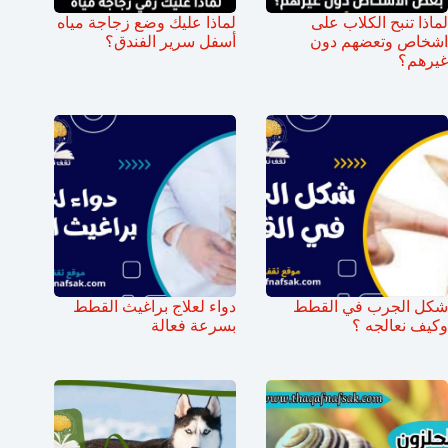
لماذا تنبح الكلاب على
لماذا عليك وضع زجاجة مياه
اشخاص وتعضهم دون
أسفل سرير الفندق؟
غيرهم؟
شكل الجرب في القطط
دواء لعلاج براغيث القطط
وكيف نعالجه ؟
بسرعة فعالة