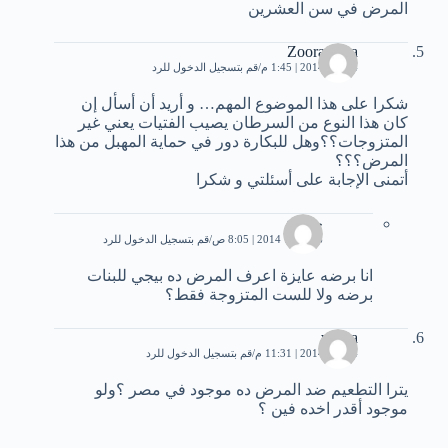
المرض في سن العشرين
Zoora Zara
4 يناير، 2014 | 1:45 م
قم بتسجيل الدخول للرد
شكرا على هذا الموضوع المهم… و أريد أن أسأل إن
كان هذا النوع من السرطان يصيب الفتيات يعني غير
المتزوجات؟؟وهل للبكارة دور في حماية المهبل من هذا
المرض؟؟؟
أتمنى الإجابة على أسئلتي و شكرا
جميلة
6 فبراير، 2014 | 8:05 ص
قم بتسجيل الدخول للرد
انا برضه عايزة اعرف المرض ده بيجي للبنات
برضه ولا للست المتزوجة فقط؟
walaa
4 يناير، 2014 | 11:31 م
قم بتسجيل الدخول للرد
يترا التطعيم ضد المرض ده موجود في مصر ؟ولو
موجود أقدر اخده فين ؟