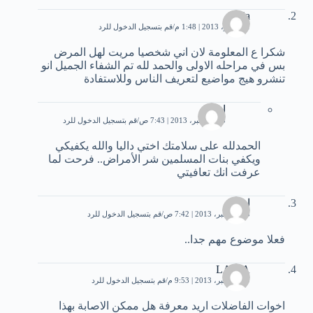
dalia
1 نوفمبر، 2013 | 1:48 م
قم بتسجيل الدخول للرد
شكرا ع المعلومة لان اني شخصيا مريت لهل المرض
بس في مراحله الاولى والحمد لله تم الشفاء الجميل انو
تنشرو هيج مواضيع لتعريف الناس ﻭﻟﻼﺳﺘﻔﺎﺩﺓ
اخت
15 ديسمبر، 2013 | 7:43 ص
قم بتسجيل الدخول للرد
الحمدلله على سلامتك اختي داليا والله يكفيكي
ويكفي بنات المسلمين شر الأمراض.. فرحت لما
عرفت انك تعافيتي
اخت
15 ديسمبر، 2013 | 7:42 ص
قم بتسجيل الدخول للرد
فعلا موضوع مهم جدا..
LAILA
19 ديسمبر، 2013 | 9:53 م
قم بتسجيل الدخول للرد
اخوات الفاضلات اريد معرفة هل ممكن الاصابة بهذا