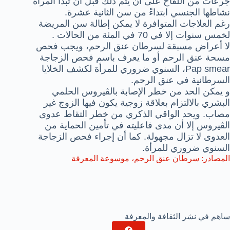
جرعات من اللقاح على أن يتم ذلك قبل أن تبدأ المرأة
نشاطها الجنسي ابتداءً من سن الثانية عشرة.
رغم العلاجات المتوافرة لا يمكن إطالة سن المريضة
لخمس سنوات إلا في 70 في المئة من الحالات .
لا أعراض مسبقة لسرطان عنق الرحم، ويجب فحص
مسحة عنق الرحم أو ما يعرف باسم فحص الزجاجة
Pap smear، السنوي ضروري للمرأة لكشف الخلايا
السرطانية في عنق الرحم.
و يمكن الحد من خطر الإصابة بالڤيروس الحلمي
البشري بالالتزام بعلاقة زوجية يكون فيها الزوج غير
مصاب. ويحد الواقي الذكري من خطر التقاط عدوى
الڤيروس إلا أن مدى فاعليته في تأمين الحماية من
العدوى لا تزال مجهولة. كما أن إجراء فحص الزجاجة
السنوي ضروري للمرأة.
المصادر:
سرطان عنق الرحم، موسوعة المعرفة
ساهم في نشر الثقافة والمعرفة