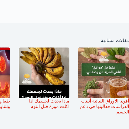
مقالات مشابهة
أقوى الأوراق النباتية أثبتت
ماذا يحدث لجسمك اذا
طعام ي
الدراسات فعاليتها في دعم
اكلت موزة قبل النوم
وتتناو
الجسم