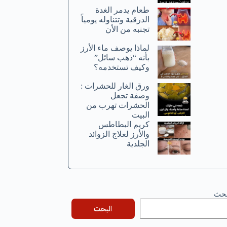
طعام يدمر الغدة
الدرقية وتتناوله يومياً
تجنبه من الأن
لماذا يوصف ماء الأرز
بأنه “ذهب سائل”
وكيف تستخدمه؟
ورق الغار للحشرات :
وصفة تجعل
الحشرات تهرب من
البيت
كريم البطاطس
والأرز لعلاج الزوائد
الجلدية
بحث
البحث