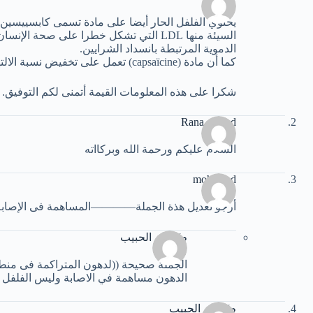
السيئة منها LDL التي تشكل خطرا على صحة 
الدموية المرتبطة بانسداد الشرايين.
كما أن مادة (capsaïcine) تعمل على تخفيض نسبة الالتهابات التي تعتبر من المسببات الأساسية لمشاكل القلب.
شكرا على هذه المعلومات القيمة أتمنى لكم التوفيق.
Rana ahmed
السلام عليكم ورحمة الله وبركااته
mohamed
أرجو تعديل هذة الجملة————المساهمة فى الإصابة 
م/بسام الحبيب
الجملة صحيحة ((لدهون المتراكمة فى منطق
الدهون مساهمة في الاصابة وليس الفلفل ا
م/بسام الحبيب