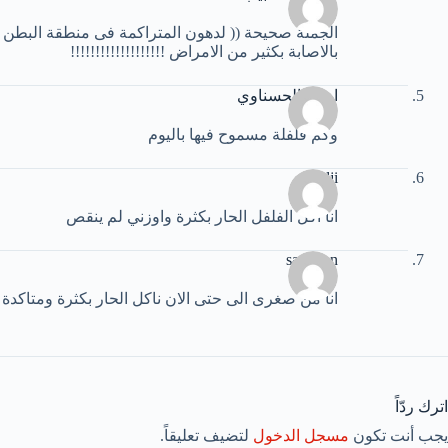
الجملة صحيحة (( لدهون المتراكمة فى منطقة البطن و
بالاصابة بكثير من الامراض !!!!!!!!!!!!!!!!!!!
اروى الحسناوي
وكم فلفلة مسموح فيها باليوم
nadji
انا اكل الفلفل الحار بكثرة واوزني لم ينقص
sawssan
انا من صغرى الى حتى الان ناكل الحار بكثرة ومتاكدة ا
اترك ردّاً
يجب أنت تكون
مسجل الدخول
لتضيف تعليقاً.