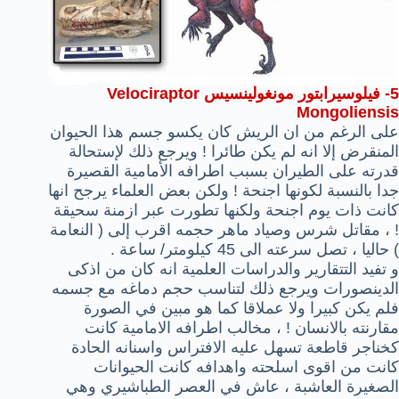
5-
فيلوسيرابتور مونغولينسيس Velociraptor
Mongoliensis
على الرغم من ان الريش كان يكسو جسم هذا الحيوان
المنقرض إلا انه لم يكن طائرا ! ويرجع ذلك لإستحالة
قدرته على الطيران بسبب اطرافه الأمامية القصيرة
جدا بالنسبة لكونها اجنحة ! ولكن بعض العلماء يرجح انها
كانت ذات يوم اجنحة ولكنها تطورت عبر ازمنة سحيقة
! ، مقاتل شرس وصياد ماهر حجمه اقرب إلى ( النعامة
) حاليا ، تصل سرعته الى 45 كيلومتر/ ساعة .
و تفيد التتقارير والدراسات العلمية انه كان من اذكى
الدينصورات ويرجع ذلك لتناسب حجم دماغه مع جسمه
فلم يكن كبيرا ولا عملاقا كما هو مبين في الصورة
مقارنته بالانسان ! ، مخالب اطرافه الامامية كانت
كخناجر قاطعة تسهل عليه الافتراس واسنانه الحادة
كانت من اقوى اسلحته واهدافه كانت الحيوانات
الصغيرة العاشبة ، عاش في العصر الطباشيري وهي