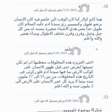
فاطمة
12 سبتمبر، 2013 | 5:13 م
قم بتسجيل الدخول للرد
هما كانو كباار كذا لان الوقت الي عاشو فيه كان الانسان
برضو طويل وكبيييييير زي سيدنا ادم عليه السلام كان
طويل جداً يعني هذي الاشياء صغيرة بنسبه له بس كل
جيل وجيل وقرن وقرن تختلف الاطوال ونبداء نقصر
والله واعلم
هيثم حامد
25 ديسمبر، 2013 | 9:29 م
قم بتسجيل الدخول للرد
اختى العزيزه هذه المخلوقات معظمها ان لم تكن
جميعها انقرض حتى قبل ظهور الانسان على
كوكب الارض بما فيها سيدنا ادم فلو ركزتى فى
التاريخ هذه المخلوقات من بين 15 الى 17 مليون
سنه بينما لا يزيد كل عمر الانسان على الارض الى
2 مليون سنه و الله اعلم
محمود
4 أكتوبر، 2013 | 8:09 ص
قم بتسجيل الدخول للرد
شكرااا موضوع حلووووو……..________