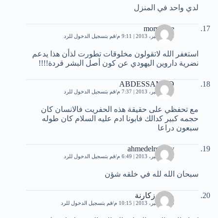
لدي واحد في المنزل
momotree
14 ديسمبر، 2013 | 9:11 م
قم بتسجيل الدخول للرد
استغفر الله لاتقولون مخلوقات تطورت لذأن هذا يدعم
نضرية داروين اليهودي عن كون أصل البشر قردة!!!!
ABDESSAMAD
21 ديسمبر، 2013 | 7:37 م
قم بتسجيل الدخول للرد
مع تحفظي على حقيقة هذه الحفريت فالانسان كان
حجمه كبير كدالك فابونا ادم عليه السلام كان طوله
سبعون دراعا
ahmedelrehany
24 ديسمبر، 2013 | 6:49 م
قم بتسجيل الدخول للرد
سبحان الله لله في خلقه شؤن
منيب زكارنة
25 ديسمبر، 2013 | 10:15 م
قم بتسجيل الدخول للرد