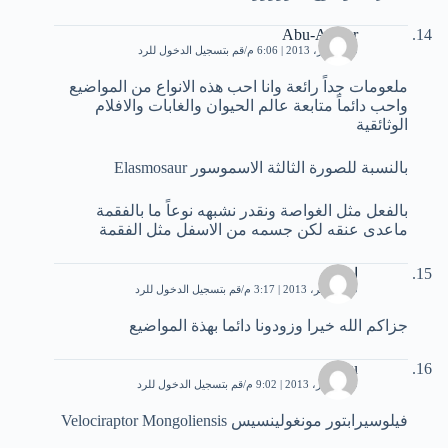
Abu-Ameer
30 أكتوبر، 2013 | 6:06 م
قم بتسجيل الدخول للرد
ملعومات جداً رائعة وانا احب هذه الانواع من المواضيع
واحب دائماً متابعة عالم الحيوان والغابات والافلام
الوثائقية
بالنسبة للصورة الثالثة الاسموسور Elasmosaur
بالفعل مثل الغواصة ونقدر نشبهه نوعاً ما بالفقمة
ماعدى عنقه لكن جسمه من الاسفل مثل الفقمة
احمد
20 نوفمبر، 2013 | 3:17 م
قم بتسجيل الدخول للرد
جزاكم الله خيرا وزودونا دائما بهذة المواضيع
sidou
9 ديسمبر، 2013 | 9:02 م
قم بتسجيل الدخول للرد
فيلوسيرابتور مونغولينسيس Velociraptor Mongoliensis