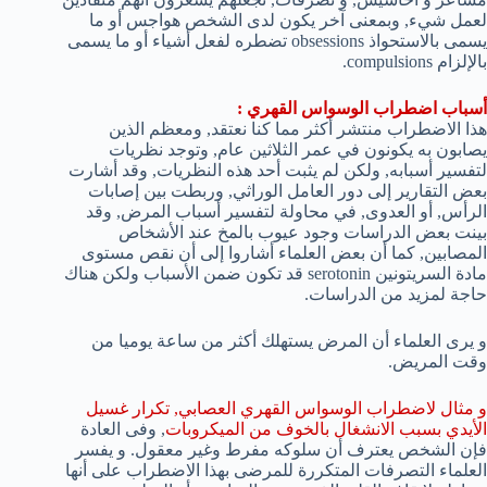
لعمل شيء, وبمعنى آخر يكون لدى الشخص هواجس أو ما
يسمى بالاستحواذ obsessions تضطره لفعل أشياء أو ما يسمى
بالإلزام compulsions.
أسباب اضطراب الوسواس القهري :
هذا الاضطراب منتشر أكثر مما كنا نعتقد, ومعظم الذين
يصابون به يكونون في عمر الثلاثين عام, وتوجد نظريات
لتفسير أسبابه, ولكن لم يثبت أحد هذه النظريات, وقد أشارت
بعض التقارير إلى دور العامل الوراثي, وربطت بين إصابات
الرأس, أو العدوى, في محاولة لتفسير أسباب المرض, وقد
بينت بعض الدراسات وجود عيوب بالمخ عند الأشخاص
المصابين, كما أن بعض العلماء أشاروا إلى أن نقص مستوى
مادة السريتونين serotonin قد تكون ضمن الأسباب ولكن هناك
حاجة لمزيد من الدراسات.
و يرى العلماء أن المرض يستهلك أكثر من ساعة يوميا من
وقت المريض.
و مثال لاضطراب الوسواس القهري العصابي, تكرار غسيل
الأيدي بسبب الانشغال بالخوف من الميكروبات
, وفى العادة
فإن الشخص يعترف أن سلوكه مفرط وغير معقول. و يفسر
العلماء التصرفات المتكررة للمرضى بهذا الاضطراب على أنها