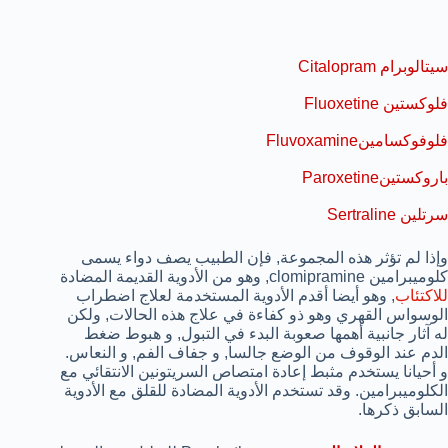
سيتالوبرام Citalopram
فلوكستين Fluoxetine
فلوفوكسامينFluvoxamine
باروكستينParoxetine
سرتلين Sertraline
وإذا لم تؤثر هذه المجموعة, فإن الطبيب يصف دواء يسمى
كلوميبرامين clomipramine, وهو من الأدوية القديمة المضادة
للاكتئاب
, وهو أيضا أقدم الأدوية المستخدمة لعلاج اضطراب
الوسواس القهري وهو ذو كفاءة في علاج هذه الحالات, ولكن
له آثار جانبية أهمها صعوبة البدء في التبول, و هبوط ضغط
الدم عند الوقوف من الوضع جالسا, و جفاف الفم, و النعاس.
و أحيانا يستخدم مثبط إعادة امتصاص السريتونين الانتقائي مع
الكلوميبرامين. وقد تستخدم الأدوية المضادة للقلق مع الأدوية
السابق ذكرها.