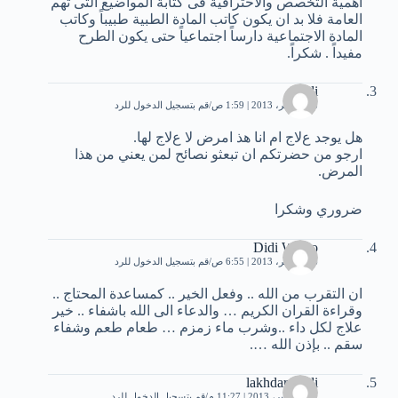
اهمية التخصص والاحترافية فى كتابة المواضيع التى تهم
العامة فلا بد ان يكون كاتب المادة الطبية طبيباً وكاتب
المادة الاجتماعية دارساً اجتماعياً حتى يكون الطرح
مفيداً . شكراً.
asdi
18 نوفمبر، 2013 | 1:59 ص
قم بتسجيل الدخول للرد
هل يوجد عﻻج ام انا هذ امرض ﻻ عﻻج لها.
ارجو من حضرتكم ان تبعثو نصائح لمن يعني من هذا
المرض.
ضروري وشكرا
Didi Wawo
26 نوفمبر، 2013 | 6:55 ص
قم بتسجيل الدخول للرد
ان التقرب من الله .. وفعل الخير .. كمساعدة المحتاج ..
وقراءة القران الكريم … والدعاء الى الله باشفاء .. خير
علاج لكل داء ..وشرب ماء زمزم … طعام طعم وشفاء
سقم .. بإذن الله ….
lakhdar zaidi
20 ديسمبر، 2013 | 11:27 م
قم بتسجيل الدخول للرد