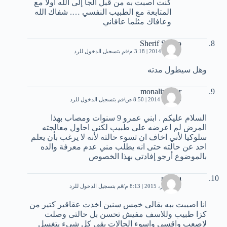
كنت أصبت به من قبل الجأ إلى الله أولا مع
المتابعة مع الطبيب النفسي …. شفاك الله
وعافاك مثلما عافاني
Sherif Sheko
27 يناير، 2014 | 3:18 م
قم بتسجيل الدخول للرد
وهل سيطول مدته
monaliza bar
6 أكتوبر، 2014 | 8:50 ص
قم بتسجيل الدخول للرد
السلام عليكم . ابني عمرو 9 سنوات ومصاب بهذا
المرض لم اعرضه على طبيب لكني احاول معالجته
سلوكيا ﻷني اخاف ان تسوء حالته ﻷنه لا يرغب بأن يعلم
احد عن حالته حتى انه يطلب مني عدم معرفة والده
بالموضوع أرجو إفادتي بهذا الخصوص
nesma
5 ديسمبر، 2015 | 8:13 م
قم بتسجيل الدخول للرد
انا اصيبت ببه بقالى خمس سنين اخدت عقاقير كتير من
كزا طبيب وللاسف مفيش تحسن بل حالتى وصلت
لاصعب واقسى واسوء الحالات بقى كل شىء يتغسل