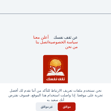
عن ثقف نفسك
أعلن معنا
سياسة الخصوصية
اتصل بنا
من نحن
نحن نستخدم ملفات تعريف الارتباط للتأكد من أننا نقدم لك أفضل
تجربة على موقعنا. إذا واصلت استخدام هذا الموقع، فسوف نفترض
جميع الحقوق محفوظة © ثقف نفسك 2025
أنك سعيد به
موافق
غير موافق