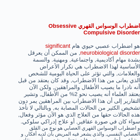
اضطراب الوسواس القهري
Obsessive
Compulsive Disorder
هو اضطراب عصبي حيوي هام
significant
neurobiological disorder
, من الممكن أن يعرقل
بشدة مهام أكاديمية, واجتماعية, ومهنية. والسمة
الأساسية لهذا الاضطراب هي تكرار الأعراض
والعلامات, والتي تؤثر على الحياة اليومية للشخص
الذي يعانى من هذا الاضطراب, وقد كان يعتقد من قبل
أنه نادرا ما يصيب الأطفال والمراهقين, ولكن الآن
يعتقد العلماء أنه يصيب نحو 2% من الأطفال, وتشير
التقارير إلى أن هذا الاضطراب بين المراهقين يمر دون
تشخيص الكثير من الحالات المصابة به, وبالتالي لا تأخذ
هذه الحالات حقها من العلاج الذي هو الآن مؤثر وفعال,
سواء كان في صورة عقاقير, أو علاج إدراكي سلوكي.
و اضطراب الوسواس القهري العصابي هو نوع من القلق
العصابي النفسي, والذي يشعر فيه المريض بأن لديه أفكار, و
مشاعر و أحاسيس, و تصرفات, تجعلهم يشعرون أنهم منقادين