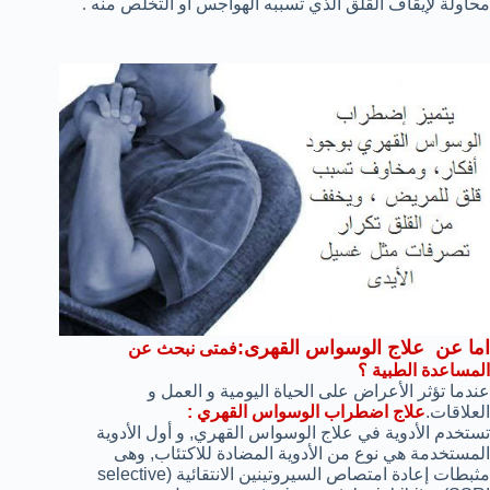
محاولة لإيقاف القلق الذي تسببه الهواجس أو التخلص منه .
اما عن علاج الوسواس القهرى:
فمتى نبحث عن
المساعدة الطبية ؟
عندما تؤثر الأعراض على الحياة اليومية و العمل و
العلاقات.
علاج اضطراب الوسواس القهري :
تستخدم الأدوية في علاج الوسواس القهري, و أول الأدوية
المستخدمة هي نوع من الأدوية المضادة للاكتئاب, وهى
مثبطات إعادة امتصاص السيروتينين الانتقائية (selective