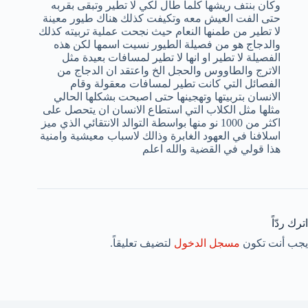
وكان بنتف ريشها كلما طال لكي لا تطير وتبقى بقربه
حتى الفت العيش معه وتكيفت كذلك هناك طيور معينة
لا تطير من طمنها النعام حيث نجحت عملية تربيته كذلك
والدجاج هو من فصيلة الطيور نسيت اسمها لكن هذه
الفصيلة لا تطير او انها لا تطير لمسافات بعيدة مثل
الاترج والطاووس والحجل الخ واعتقد ان الدجاج من
الفصائل التي كانت تطير لمسافات معقولة وقام
الانسان بتربيتها وتهجينها حتى اصبحت بشكلها الحالي
مثلها مثل الكلاب التي استطاع الانسان ان يتحصل على
اكثر من 1000 نو منها بواسطة التوالد الانتقائي الذي ميز
اسلافنا في العهود الغابرة وذالك لاسباب معيشية وامنية
هذا قولي في القضية والله اعلم
اترك ردّاً
يجب أنت تكون
مسجل الدخول
لتضيف تعليقاً.