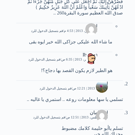
فَصُرْهُنَّ إِلَيْكَ ثُمَّ اجْعَلْ عَلَى كُلِّ جَبَلٍ مِّنْهُنَّ جُزْءاً ثُمَّ
ادْعُهُنَّ يَأْتِينَكَ سَعْياً وَاعْلَمْ أَنَّ اللّهَ عَزِيزٌ حَكِيمٌ }
صدق الله العظيم سورة البقرة260 ..
اسراء
14 أكتوبر، 2013 | 4:53 م
قم بتسجيل الدخول للرد
ما شاء الله عليكى جزاكى الله خير ايوه بقى
Ibrahim
18 نوفمبر، 2013 | 6:35 ص
قم بتسجيل الدخول للرد
هو الطير لازم يكون القصد بها دجاج؟!
امير
29 يونيو، 2013 | 12:21 ص
قم بتسجيل الدخول للرد
تسلمي يا سها معلومات روعه .. استمري يا غاليه ..
ابوسلمان
28 أغسطس، 2013 | 12:51 ص
قم بتسجيل الدخول للرد
تسلم ياأبو حليمة كلامك مضبوط
وجزاك الله خير