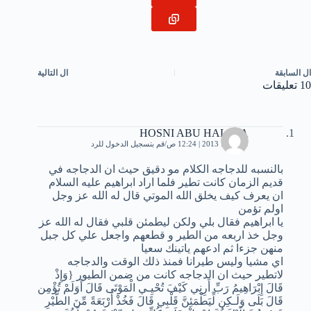
ال
السابقة
ال
التالية
10 تعليقات
HOSNI ABU HALIMA
21 يونيو، 2013 | 12:24 ص
قم بتسجيل الدخول للرد
بالنسبه للدجاجه الكلام مو دقيق حيث ان الدجاجه في
قديم الزمان كانت تطير فلما اراد ابراهيم عليه السلام
ان يعرف كيف يخلق الله الموتي قال له الله عز وجل
اولم تؤمن
يا ابراهيم فقال بلي ولكن ليطمئن قلبي فقال له الله عز
وجل خذ اربعه من الطير و قطعهم واجعل علي كل جبل
منهن جزءا ثم ادعهم ياتينك سعيا
اي مشيا وليس طيرانا فمنذ ذلك الوقت والدجاجه
لاتطير حيث ان الدجاجه كانت من ضمن الطيور {وَإِذْ
قَالَ إِبْرَاهِيمُ رَبِّ أَرِنِي كَيْفَ تُحْيِـي الْمَوْتَى قَالَ أَوَلَمْ تُؤْمِن
قَالَ بَلَى وَلَـكِن لِّيَطْمَئِنَّ قَلْبِي قَالَ فَخُذْ أَرْبَعَةً مِّنَ الطَّيْرِ