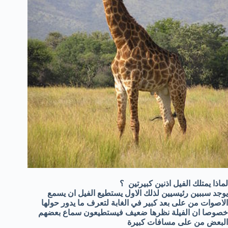
لماذا يمتلك الفيل اذنين كبيرتين ؟
يوجد سببين رئيسيين لذلك الاول يستطيع الفيل ان يسمع
الاصوات من على بعد كبير في الغابة لتعرف ما يدور حولها
خصوصا ان الفيلة نظرها ضعيف فيستطيعون سماع بعضهم
البعض من على مسافات كبيرة