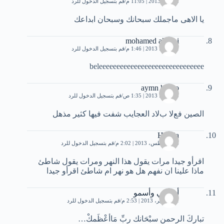
8 يونيو، 2013 | 11:05 م
قم بتسجيل الدخول للرد
يا الاهى ماجملك سبحانك وسبحان ابداعك
mohamed akachi
11 يونيو، 2013 | 1:46 م
قم بتسجيل الدخول للرد
beleeeeeeeeeeeeeeeeeeeeeeeeeeeeee
aymn hasbo
15 يوليو، 2013 | 1:35 ص
قم بتسجيل الدخول للرد
الصين فعﻻ بﻻد العجايب شفت فيها كثير مذهل
Hindia
26 أغسطس، 2013 | 2:02 م
قم بتسجيل الدخول للرد
اقرأو جيدا مرات يقول هذا النهر ومرات يقول شاطئ
ماذا علينا ان نفهم هل هو نهر ام شاطئ اقرأو جيدا
أخلاقي وأسمو
11 سبتمبر، 2013 | 2:53 م
قم بتسجيل الدخول للرد
تباركَ الرحمن سبْحَانك ربِّ مَاأعْظَمكْ…