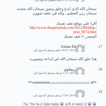
24 يناير، 2014 | 4:29 م
قم بتسجيل الدخول للرد
سبحان الله الذي ابدع وخلق وصور سبحان الله بحمده
سبحان ربي العظيم ، ولله في خلقه شؤون
أقرا علي موقع ثقف نفسك
http://www.thaqafnafsak.com/2012/06/blog-
:
post_9074.html
المصدر © ثقف نفسك
Asmaa Elmasrai
24 يناير، 2014 | 10:05 م
قم بتسجيل الدخول للرد
هذا خلق الله سبحان الله في ابداعه وتصويره
رائد الربيعاوي
25 يناير، 2014 | 1:13 ص
قم بتسجيل الدخول للرد
بحق ررررررررررررررررررررروووووووووعه
Nadia
25 يناير، 2014 | 3:58 ص
قم بتسجيل الدخول للرد
😀 😀 7lw 7lw bs d 3alm fadia 😀 xeN el 4ate2 d