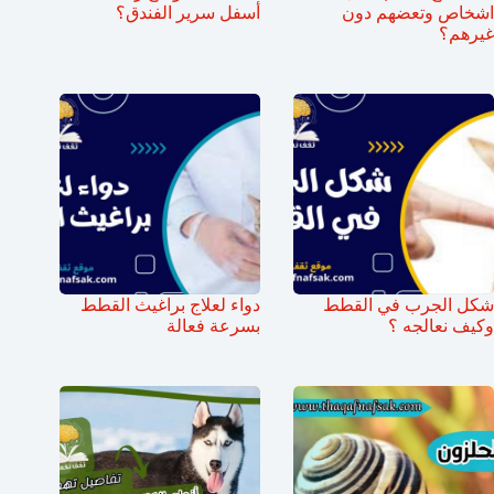
اشخاص وتعضهم دون
أسفل سرير الفندق؟
غيرهم؟
شكل الجرب في القطط
دواء لعلاج براغيث القطط
وكيف نعالجه ؟
بسرعة فعالة