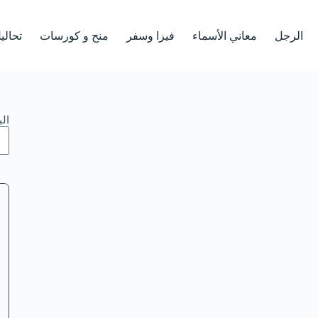
الرجل
معاني الأسماء
فيزا وسفر
منح و كورسات
تحالي
ال