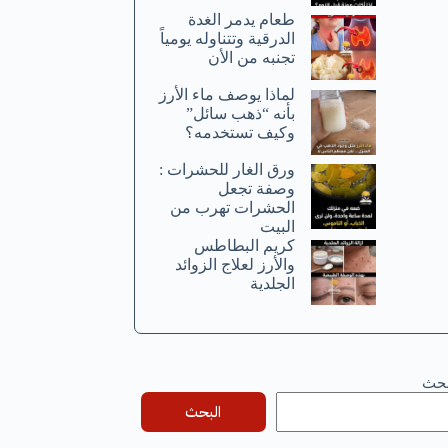
طعام يدمر الغدة
الدرقية وتتناوله يومياً
تجنبه من الأن
لماذا يوصف ماء الأرز
بأنه “ذهب سائل”
وكيف تستخدمه؟
ورق الغار للحشرات :
وصفة تجعل
الحشرات تهرب من
البيت
كريم البطاطس
والأرز لعلاج الزوائد
الجلدية
بحث
البحث