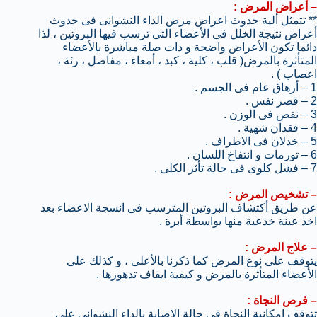
– أعراض المرض :
** تتمثل ألية حدوث اعراض مرض الداء النشوانى فى حدوث
أعراض نتيجة الخلل فى الأعضاء التى ترسب فيها البروتين ، لذا
دائما تكون الأعراض واضحة و ذات صلة مباشرة بالأعضاء
المتأثرة بالمرض( قلب ، كلية ، كبد ، أمعاء ، مفاصل ، رئة ،
اعصاب ) .
1 – أرهاق عام فى الجسم .
2 – قصر نفس .
3 – نقص فى الوزن .
4 – فقدان شهية .
5 – خدلان فى الاطراف .
6 – تورمات و انتفاخ اللسان .
7 – فشل كلوى فى حالة تأثر الكلى .
– تشخيص المرض :
عن طريق أكتشاف البروتين المترسب فى انسجة الاعضاء بعد
اخذ عينة خذعية منها بواسطة أبرة .
– علاج المرض :
يتوقف على نوع المرض كما ذكرنا بالأعلى ، و كذلك على
الأعضاء المتأثرة بالمرض و كيفية ايقاف تدهورها .
– فرص النجاة :
تتوقف امكانية النجاة فى حالة الاصابة بالداء النشوانى على