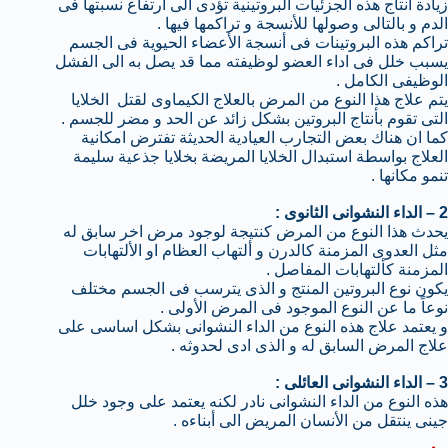
زيادة انتاج هذه الجزئيات البروتينية تؤدى الى ارتفاع نسبتها فى
الدم و بالتالى وصولها للأنسجة و تراكمها فيها .
تراكم هذه البروتينات فى أنسجة الأعضاء الحيوية فى الجسم
يسبب خلل فى اداء العضو لوظيفته مما قد يصل به الى الفشل
الوظيفى الكامل .
يتم علاج هذا النوع من المرض بالعلاج الكيماوى لقتل الخلايا
التى تقوم بأنتاج البروتين بشكل زائد عن الحد و مضر للجسم .
كما ان هناك بعض التجارب العيادية الحديثة تفترض امكانية
العلاج بواسطة استبدال الخلايا المريضة بخلايا جذعية سليمة
تنمو مكانها .
2 – الداء النشوانى الثانوى :
يحدث هذا النوع من المرض كنتيجة لوجود مرض اخر سابق له
مثل العدوى المزمنة كالدرن و ألتهاب العظام او الألتهابات
المزمنة كألتهابات المفاصل .
يكون نوع البروتين المنتج و الذى يترسب فى الجسم مختلف
نوعاً ما عن النوع الموجود فى المرض الأولى .
و يعتمد علاج هذه النوع من الداء النشوانى بشكل اساسى على
علاج المرض السابق له و الذى ادى لحدوثه .
3 – الداء النشوانى العائلى :
هذه النوع من الداء النشوانى نادر لكنه يعتمد على وجود خلل
جينى ينتقل من الأنسان المريض الى أبناءه .