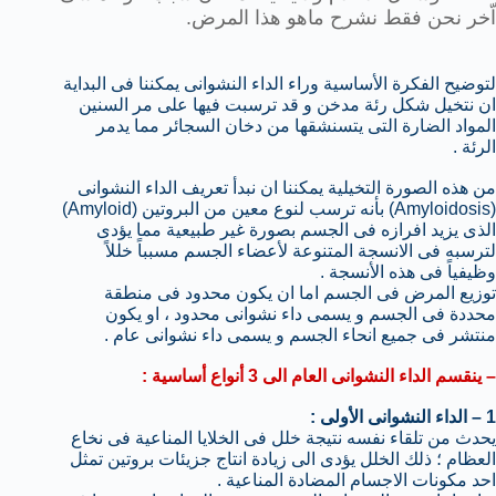
اّخر نحن فقط نشرح ماهو هذا المرض.
لتوضيح الفكرة الأساسية وراء الداء النشوانى يمكننا فى البداية
ان نتخيل شكل رئة مدخن و قد ترسبت فيها على مر السنين
المواد الضارة التى يتسنشقها من دخان السجائر مما يدمر
الرئة .
من هذه الصورة التخيلية يمكننا ان نبدأ تعريف الداء النشوانى
(Amyloidosis) بأنه ترسب لنوع معين من البروتين (Amyloid)
الذى يزيد افرازه فى الجسم بصورة غير طبيعية مما يؤدى
لترسبه فى الانسجة المتنوعة لأعضاء الجسم مسبباً خللاً
وظيفياً فى هذه الأنسجة .
توزيع المرض فى الجسم اما ان يكون محدود فى منطقة
محددة فى الجسم و يسمى داء نشوانى محدود ، او يكون
منتشر فى جميع انحاء الجسم و يسمى داء نشوانى عام .
– ينقسم الداء النشوانى العام الى 3 أنواع أساسية :
1 – الداء النشوانى الأولى :
يحدث من تلقاء نفسه نتيجة خلل فى الخلايا المناعية فى نخاع
العظام ؛ ذلك الخلل يؤدى الى زيادة انتاج جزيئات بروتين تمثل
احد مكونات الاجسام المضادة المناعية .