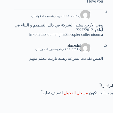
I love you
eddy
30 سبتمبر، 2013 | 12:43 ص
قم بتسجيل الدخول للرد
وفي الأرجح ستبدأ الشركة في ذلك التصميم و البناء في
أواخر 2012?????
hakom tla3tou min jme3it copier coller ntouma
ahmedalgamel
14 فبراير، 2014 | 4:39 م
قم بتسجيل الدخول للرد
الصين تقدمت بسرعة رهيبه ياريت نتعلم منهم
اترك ردّاً
يجب أنت تكون
مسجل الدخول
لتضيف تعليقاً.