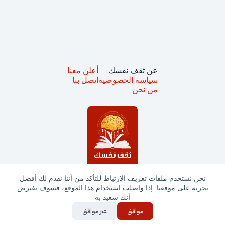
عن ثقف نفسك
أعلن معنا
سياسة الخصوصية
اتصل بنا
من نحن
نحن نستخدم ملفات تعريف الارتباط للتأكد من أننا نقدم لك أفضل
تجربة على موقعنا. إذا واصلت استخدام هذا الموقع، فسوف نفترض
جميع الحقوق محفوظة © ثقف نفسك 2025
أنك سعيد به
موافق
غير موافق