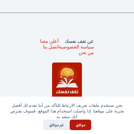
عن ثقف نفسك
أعلن معنا
سياسة الخصوصية
اتصل بنا
من نحن
نحن نستخدم ملفات تعريف الارتباط للتأكد من أننا نقدم لك أفضل
تجربة على موقعنا. إذا واصلت استخدام هذا الموقع، فسوف نفترض
جميع الحقوق محفوظة © ثقف نفسك 2025
أنك سعيد به
موافق
غير موافق