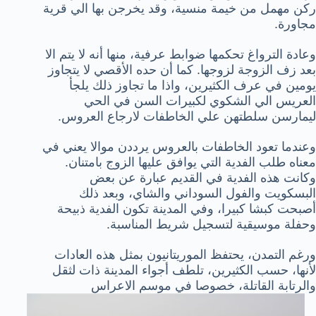
ركن مهمل من خيمة منسية، وقد يخرجن بها الي قرية
مجاورة.
وعادة الترواغ تحكمها ضوابط عرفية، منها أنه لا يتم الا
بعد زف الزوجة لزوجها. كما أن حده الأقصي لا يتجاوز
يومين في عرف الكثيرين، واذا ما تجاوز ذلك يلجأ
العريس الي الشكوي لكبيرات السن في الحي
ليمارسن سلطتهن علي الخاطفات لارجاع العروس.
وعندما تعود الخاطفات بالعروس يرددن موالا يعني في
معناه طلب الفدية التي يوافق عليها الزوج بامتنان.
وكانت هذه الفدية في القديم عبارة عن بعض
البسكويت والفول السوداني والشاي، وبعد ذلك
أصبحت كبشا كبيرا، وفي المدينة تكون الفدية ذبيحة
وحفلة موسيقية لتسجيل شريط المناسبة.
ورغم التمدن، يحتفظ الموريتانيون بمثل هذه العادات
لأنها، حسب الكثيرين، تلطف أجواء المدينة ذات لثقل
والرتابة القاتلة، خصوصا في موسم الاعراس