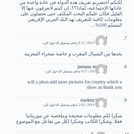
لكنكم اختصرتم تعريف هذه الدولة في عادة واحدة من
عاداتها الإجتماعية، لماذا؟؟، إن كنتم لاتعرفون عنها إلا
القليل فكان عليكم البحث المكثف حتى تحصلون على
معلومات كافية للتعريف بهذ البلد العربي الإفريقي
المسلم 100%…
ايمان
16 يوليو، 2013 | 8:12 م
قم بتسجيل الدخول للرد
يحدها من الشمال المغرب و خاصة صحراء المغربية
jumana mustafa
4 يناير، 2014 | 6:17 م
قم بتسجيل الدخول للرد
will u pleas add more pictures for country which u
show as thank you
isselem bouhe
3 مارس، 2014 | 2:03 م
قم بتسجيل الدخول للرد
شكرا لكم معلومات صحيحه وملخصه عن موريتانيا
فعلا. وشكرا للكاتب وشكرا لكل من تفاعل مع الموضوع