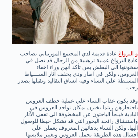
و الترواغ
عادة قديمة لدي المجتمع الموريتاني تصاحب
عادة الترواغ عملية ترهيبية من الرجال قد تصل في
سخونتها الي البطش بمن تأكد أنهن وراء اخفاء
العروس، ولكن في اطار ودي يخفف آثار الســــياط
المسلطة علي النساء وفيه اتساق التقاليد وتقبلها بصدر
رحب.
وقد يكون عقاب النساء علي عملية خطف العروس
باحتجازهن ريثما يخبرن بمكان تواجد العروس في
البادية فيلجأ الباحثون عن المخطوفة الي تقفي الآثار
واستنشاق رائحة البخور التي قد تشكل خيطا للوصول
اليها. ولكن النساء بدهائهن المعروف يعملن علي
افشال هذه الطريقة بحمل العروس وتغيير ملابسها