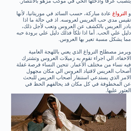
يتصبب عرقا وأدخلها الحي في موكب مزهو بالانتصار.
و
الترواغ
عادة مباركة، حسب السائد في موريتانيا، لأنها
تقيس مدي حب العريس لعروسه. اذ في حالة ما اذا
بادر العريس بالكشف عن العروس وتعب لأجل ذلك،
دليل علي الحب. أما اذا تلكأ فذلك دليل علي برودة حبه
مما يشكل مسبة تعير بها العروس.
ويرمز مصطلح الترواغ الذي يعني باللهجة العامية
الاخفاء، الي اجراء تقوم به زميلات العروس وتشترك
فيه نساء من مختلف الأعمار. تتحين النساء فرصة غفلة
أصحاب العريس لاقتياد العروس الي مكان مجهول
الامر الذي يستدعي استنفار أصحاب العريس للبحث
عن المخطوفة في كل مكان قد يحالفهم الحظ في
العثور عليها.