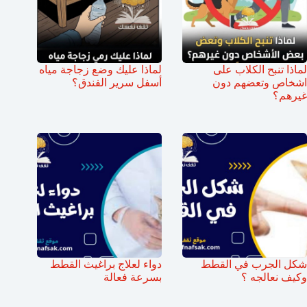
لماذا تنبح الكلاب على
لماذا عليك وضع زجاجة مياه
اشخاص وتعضهم دون
أسفل سرير الفندق؟
غيرهم؟
شكل الجرب في القطط
دواء لعلاج براغيث القطط
وكيف نعالجه ؟
بسرعة فعالة