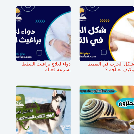
شكل الجرب في القطط
دواء لعلاج براغيث القطط
وكيف نعالجه ؟
بسرعة فعالة