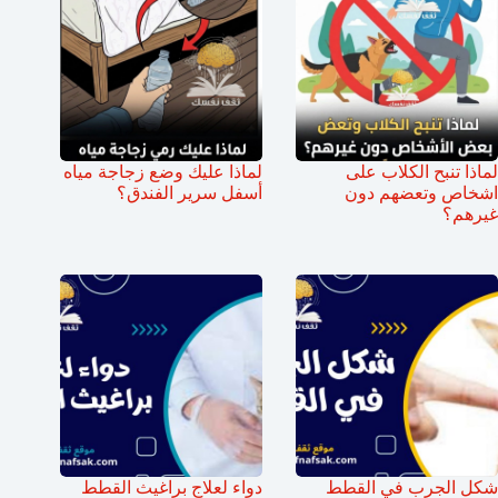
لماذا تنبح الكلاب على
لماذا عليك وضع زجاجة مياه
اشخاص وتعضهم دون
أسفل سرير الفندق؟
غيرهم؟
شكل الجرب في القطط
دواء لعلاج براغيث القطط