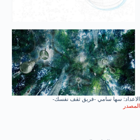
الاعداد: سها سامي -فريق ثقف نفسك-
المصدر