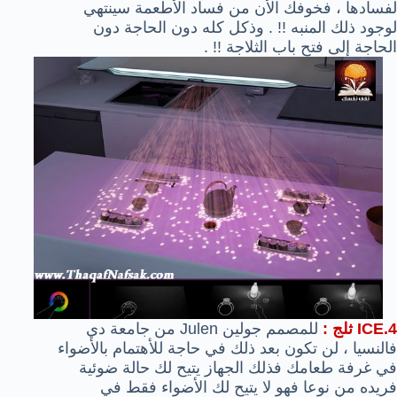
لفسادها ، فخوفك الأن من فساد الأطعمة سينتهي
لوجود ذلك المنبه !! . وذكل كله دون الحاجة دون
الحاجة إلى فتح باب الثلاجة !! .
4.
ICE ثلج :
للمصمم جولين
Julen
من
جامعة دي
فالنسيا
، لن تكون بعد ذلك في حاجة للأهتمام بالأضواء
في غرفة طعامك فذلك الجهاز يتيح لك حالة ضوئية
فريده من نوعا فهو لا يتيح لك الأضواء فقط في