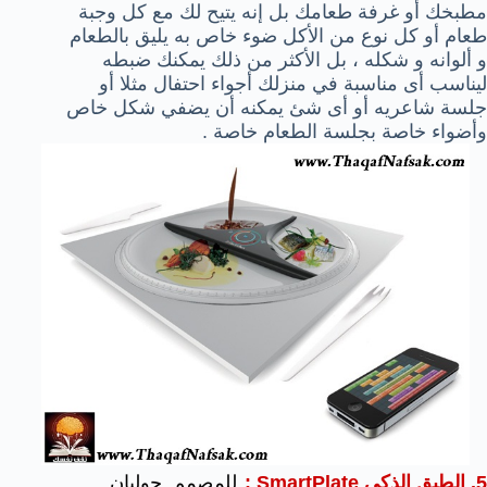
مطبخك أو غرفة طعامك بل إنه يتيح لك مع كل وجبة
طعام أو كل نوع من الأكل ضوء خاص به يليق بالطعام
و ألوانه و شكله ، بل الأكثر من ذلك يمكنك ضبطه
ليناسب أى مناسبة في منزلك أجواء احتفال مثلا أو
جلسة شاعريه أو أى شئ يمكنه أن يضفي شكل خاص
وأضواء خاصة بجلسة الطعام خاصة .
5
. الطبق الذكي
SmartPlate :
للمصمم جوليان