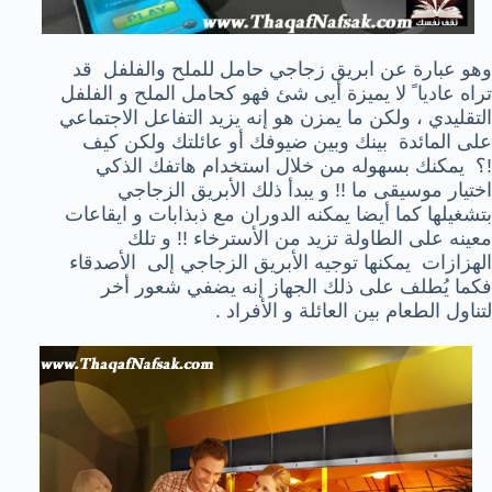
و
هو عبارة عن ابريق زجاجي حامل
لل
ملح و
الفلفل قد
تراه عاديا ً لا يميزة أيى شئ فهو كحامل الملح و الفلفل
التقليدي ، ولكن ما يمزن هو إنه
يزيد
التفاعل الاجتماعي
على المائدة
بينك وبين
ضيوفك
أو عائلتك ولكن كيف
!؟ يمكنك بسهوله من خلال
استخدام
هاتفك
الذكي
اختيار
موسيقى ما !! و يبدأ ذلك الأبريق الزجاجي
بتشغيلها
كما أيضا يمكنه الدوران مع ذبذابات و ايقاعات
معينه على الطاولة تزيد من الأسترخاء !! و تلك
الهزازات
يمكنها توجيه الأبريق الزجاجي إلى
الأصدقاء
فكما يُطلف على ذلك الجهاز إنه يضفي شعور أخر
لتناول الطعام بين العائلة و الأفراد .