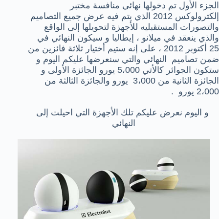
الجزء الأول تم دخولها نهائي منافسة مختبر
إلكترولوكس 2012 الذي يتم فيه عرض جميع التصاميم
والتصورات المستقبليه للأجهزة لتحويلها إلى الواقع
والذي ينعقد في ميلانو ، إيطاليا و سيكون النهائي في
25 أكتوبر 2012 ، على إنه ستيم أختيار ثلاثة فائزين من
ضمن تصاميم النهائي والتي سنعرضها عليكم اليوم و
ستكون الجوائر كالأتي 5،000 يورو الجائزة الأولى و
الجائزة الثانية من 3،000 يورو والجائزة الثالثة من
2،000 يورو .
و اليوم نعرض عليكم تلك الأجهزة التي احيلت إلى
النهائي