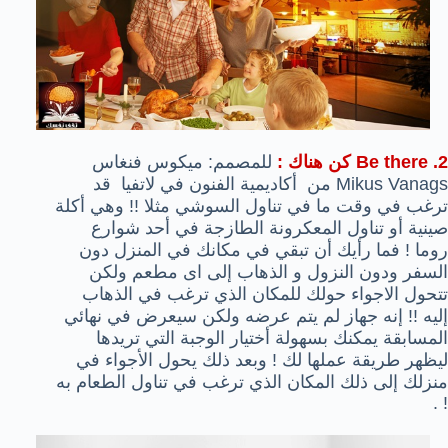
2. Be there كن هناك
:
لل
مصمم:
ميكوس فنغاس
Vanags
Mikus
من
أكاديمية الفنون
في لاتفيا
قد
ترغب في وقت ما في تناول السوشي مثلا !! وهي أكلة
صينية أو تناول المعكرونة الطازجة في أحد شوارع
روما ! فما رأيك أن تبقي في مكانك في المنزل دون
السفر ودون النزول و الذهاب إلى اى مطعم ولكن
تتحول الاجواء حولك للمكان الذي ترغب في الذهاب
إليه !! إنه جهاز لم يتم عرضه ولكن سيعرض في نهائي
المسابقة يمكنك بسهولة أختيار الوجبة التي تريدها
ليظهر طريقة عملها لك ! وبعد ذلك يحول الأجواء في
منزلك إلى ذلك المكان الذي ترغب في تناول الطعام به
! .