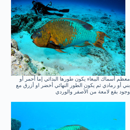
معظم أسماك الببغاء يكون طورها البدائي إما أحمر أو
بني أو رمادي ثم يكون الطور النهائي أخضر او أزرق مع
وجود بقع لامعة من الأصفر والوردي