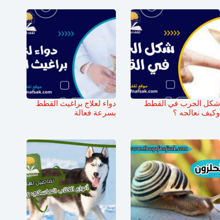
شكل الجرب في القطط
دواء لعلاج براغيث القطط
وكيف نعالجه ؟
بسرعة فعالة