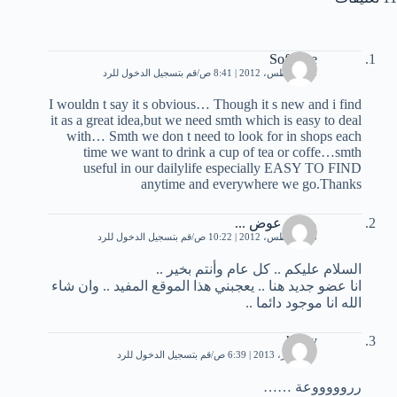
Softmire
18 أغسطس، 2012 | 8:41 ص
قم بتسجيل الدخول للرد
I wouldn t say it s obvious… Though it s new and i find
it as a great idea,but we need smth which is easy to deal
with… Smth we don t need to look for in shops each
time we want to drink a cup of tea or coffe…smth
useful in our dailylife especially EASY TO FIND
anytime and everywhere we go.Thanks
محمد عوض‎ ‎...
18 أغسطس، 2012 | 10:22 ص
قم بتسجيل الدخول للرد
السلام عليكم .. كل عام وأنتم بخير ..
انا عضو جديد هنا .. يعجبني هذا الموقع المفيد .. وان شاء
الله انا موجود دائما ..
hyaty
17 أكتوبر، 2013 | 6:39 ص
قم بتسجيل الدخول للرد
رروووووعة ……