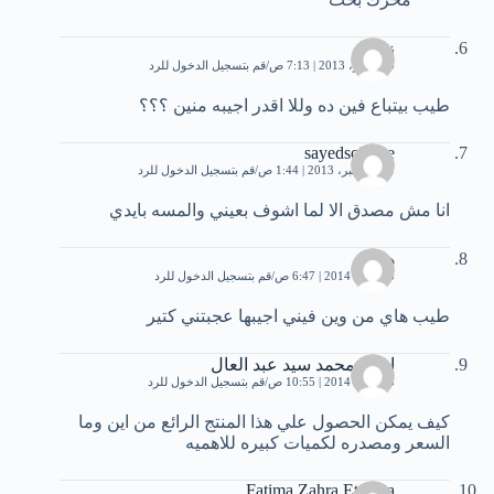
زياد
4 نوفمبر، 2013 | 7:13 ص
قم بتسجيل الدخول للرد
طيب بيتباع فين ده وللا اقدر اجيبه منين ؟؟؟
sayedscience
21 ديسمبر، 2013 | 1:44 ص
قم بتسجيل الدخول للرد
انا مش مصدق الا لما اشوف بعيني والمسه بايدي
هبة
13 يناير، 2014 | 6:47 ص
قم بتسجيل الدخول للرد
طيب‏ ‏هاي‏ ‏من‏ ‏وين‏ ‏فيني‏ ‏اجيبها‏ ‏عجبتني‏ ‏كتير
امينه محمد سيد عبد العال
13 يناير، 2014 | 10:55 ص
قم بتسجيل الدخول للرد
كيف يمكن الحصول علي هذا المنتج الرائع من اين وما
السعر ومصدره لكميات كبيره للاهميه
Fatima Zahra Ettayea