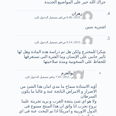
جزاك الله خير على المواضيع الجديدة
محمد زهران
17 أكتوبر، 2013 | 6:46 ص
قم بتسجيل الدخول للرد
اشتريه منين
سماح
25 أكتوبر، 2013 | 6:14 ص
قم بتسجيل الدخول للرد
شكرا للمخترع ولكن هل تم دراسة هذه المادة وهل لها
تأثير جانبى على الإنسان وما الفترة التى تستغرقها
للحفاظ على السخونية ومدة صلاحيتها
أحمد ابوالعزم
22 ديسمبر، 2013 | 7:43 م
قم بتسجيل الدخول للرد
أؤيد الاستاذة سماح ما مدي امان هذا الشئ من
الاضرار و الامراض الناتجة عنة و غالبا ما يكون
السرطان
ولا هو اي شئ ينتجة الغرب و يريد تجربتة علينا
نروح نجرب انا واثق ان هذا المنتج ممنوع فى
الدول الاوربية و امريكا اذا تم البحث عنة فى اي
محرك بحث