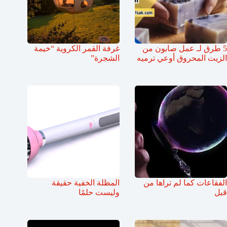
5 طرق لـ عمل صابون من
غرفة القمر الكروية “خيمة
الزيت المحروق أوعي ترميه
الشجرة”
الفقاعات كما لم تراها من
المظلة الخفية حقيقة
قبل
وليست حلمًا