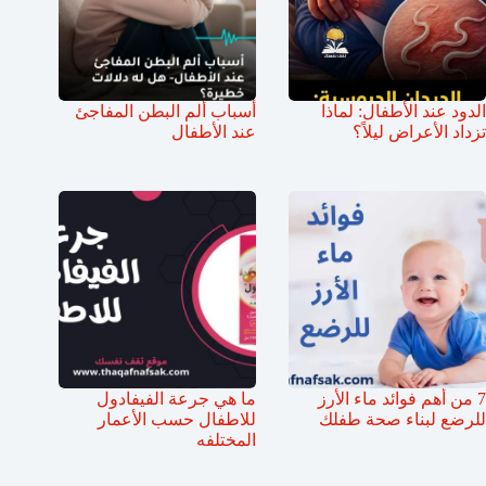
الدود عند الأطفال: لماذا
أسباب ألم البطن المفاجئ
تزداد الأعراض ليلاً؟
عند الأطفال
7 من أهم فوائد ماء الأرز
ما هي جرعة الفيفادول
للرضع لبناء صحة طفلك
للاطفال حسب الأعمار
المختلفه