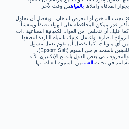
بجوار المدفأة واملأها
ب
المياه
من وقت لآخر.
3. تجنب التدخين أو التعرض للدخان ، ويفضل أن تحاول
بأكبر قدر ممكن المحافظة على الهواء نظيفاً ومنعشاً،
كما عليك أن تتخلص من المواد الكميائية الصناعية ذات
الروائح الضارة، واغسل عينيك بالمياه الباردة لتنظفها
من أي ملوثات، كما يفضل أن تقوم بعمل غسول
للعينين باستخدام ملح ابسوم (Epsom Salt)،
والمعروف في بعض الدول بالملح الإنكليزي، لأنه
يساعد في تخليص
العينين
من السموم العالقة بها.