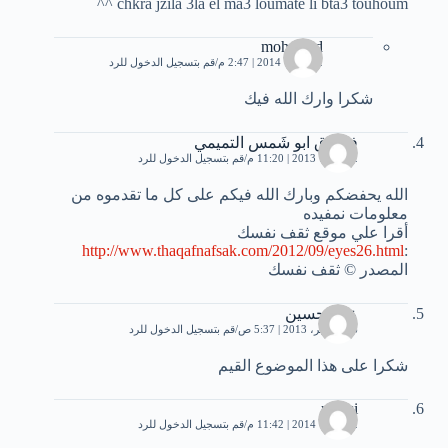
chkra jzila 3la el ma3 loumate li bta3 touhoum ^^
mohamed
2 فبراير، 2014 | 2:47 م
قم بتسجيل الدخول للرد
شكرا وارك الله فيك
فرزدق ابو شَمس التميمي
2 أكتوبر، 2013 | 11:20 م
قم بتسجيل الدخول للرد
الله يحفضكم وبارك الله فيكم على كل ما تقدموه من
معلومات نمفيده
أقرا علي موقع ثقف نفسك
http://www.thaqafnafsak.com/2012/09/eyes26.html
:
المصدر © ثقف نفسك
علي حسين
26 نوفمبر، 2013 | 5:37 ص
قم بتسجيل الدخول للرد
شكرا على هذا الموضوع القيم
roussi
2 فبراير، 2014 | 11:42 م
قم بتسجيل الدخول للرد