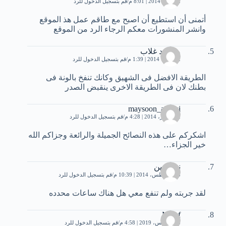
22 يناير، 2014 | 8:01 م
قم بتسجيل الدخول للرد
أتمنى أن استطيع أن اصبح مع طاقم عمل هذ الموقع
وانشر المنشورات معكم الرجاء الرد من الموقع
محمود غلاب
2 فبراير، 2014 | 1:39 م
قم بتسجيل الدخول للرد
الطريقة الافضل فى الشهيق وكانك تنفخ بالونة فى
بطنك لان فى الطريقة الاخرى ينقبض الصدر
maysoon_alrawi
12 فبراير، 2014 | 4:28 م
قم بتسجيل الدخول للرد
اشكركم على هذه النصائح الجميلة والرائعة وجزاكم الله
خير الجزاء…
نورالدين
25 أغسطس، 2014 | 10:39 م
قم بتسجيل الدخول للرد
لقد جربته ولم تنفع معي هل هناك ساعات محدده
Majef
5 أغسطس، 2019 | 4:58 م
قم بتسجيل الدخول للرد