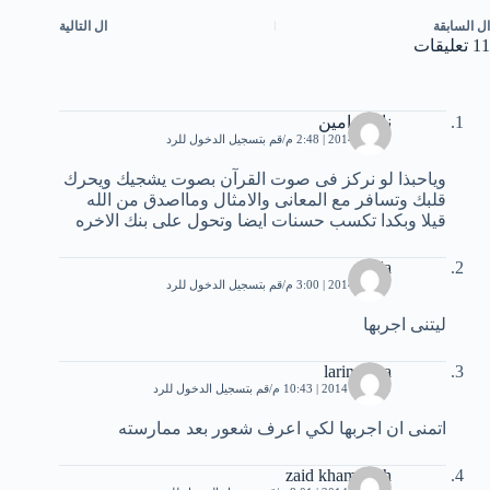
ال
السابقة
ال
التالية
11 تعليقات
ناصح امين
7 يناير، 2014 | 2:48 م
قم بتسجيل الدخول للرد
وياحبذا لو نركز فى صوت القرآن بصوت يشجيك ويحرك
قلبك وتسافر مع المعانى والامثال ومااصدق من الله
قيلا وبكدا تكسب حسنات ايضا وتحول على بنك الاخره
randa
7 يناير، 2014 | 3:00 م
قم بتسجيل الدخول للرد
ليتنى اجربها
larina lina
19 يناير، 2014 | 10:43 م
قم بتسجيل الدخول للرد
اتمنى ان اجربها لكي اعرف شعور بعد ممارسته
zaid khamaiseh