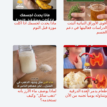
أقوى الأوراق النباتية أثبتت
ماذا يحدث لجسمك اذا اكلت
الدراسات فعاليتها في دعم
موزة قبل النوم
الجسم
طعام يدمر الغدة الدرقية
لماذا يوصف ماء الأرز بأنه
وتتناوله يومياً تجنبه من الأن
“ذهب سائل” وكيف
تستخدمه؟