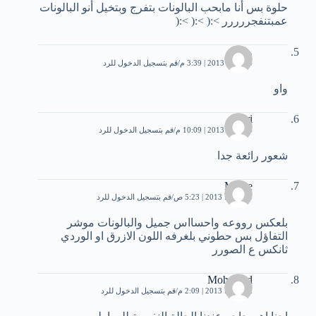
حلوة بس أنا مابحب البالونات بتفرج وبتخيل أنو البالونات
عمبتنفجررررر >:( >:( >:(
واو
14 مايو، 2013 | 3:39 م
قم بتسجيل الدخول للرد
واو
sari
24 مايو، 2013 | 10:09 م
قم بتسجيل الدخول للرد
شعور رائعة جدا
Meme
10 يونيو، 2013 | 5:23 ص
قم بتسجيل الدخول للرد
بلعكس رووعه واحسااس جميل والبالونات موشر
التفاؤل بس حطوني بلغرفه اللون الازرق او الوردي
ثانكس ع الصورر
Mohamed
12 يوليو، 2013 | 2:09 م
قم بتسجيل الدخول للرد