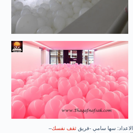
الاعداد: سها سامي -فريق
ثقف نفسك
–