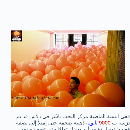
ففي السنة الماضية مركز النحت ناشَر في دلاس قد تم
تزيينه ب
9000
بالونة
ذهبية ضخمة حتى إمتلأ إلى نصفه
فعندما تدخل تشعر أنه وحدك تمامًا حتى تصطدم بمن