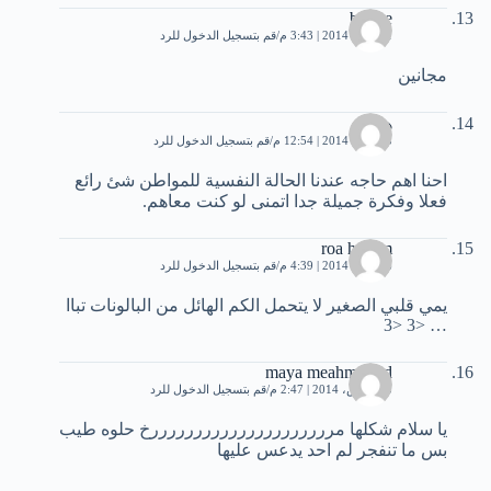
brince
11 يناير، 2014 | 3:43 م
قم بتسجيل الدخول للرد
مجانين
هيتوم
23 يناير، 2014 | 12:54 م
قم بتسجيل الدخول للرد
احنا اهم حاجه عندنا الحالة النفسية للمواطن شئ رائع
فعلا وفكرة جميلة جدا اتمنى لو كنت معاهم.
roa husam
26 يناير، 2014 | 4:39 م
قم بتسجيل الدخول للرد
يمي قلبي الصغير لا يتحمل الكم الهائل من البالونات تباا
… <3 <3
maya meahmoood
15 مارس، 2014 | 2:47 م
قم بتسجيل الدخول للرد
يا سلام شكلها مرررررررررررررررررررررخ حلوه طيب
بس ما تنفجر لم احد يدعس عليها