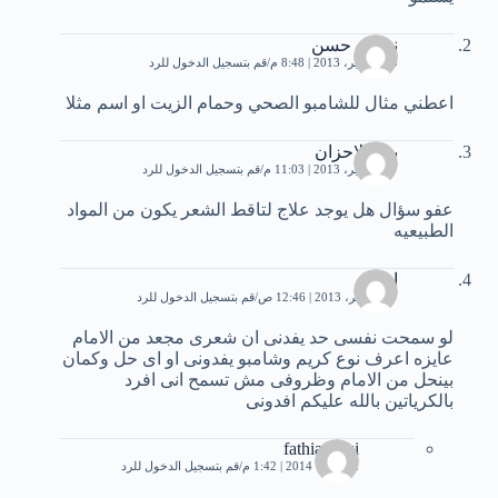
نجوين حسن
20 سبتمبر، 2013 | 8:48 م
قم بتسجيل الدخول للرد
اعطني مثال للشامبو الصحي وحمام الزيت او اسم مثلا
بحر الاحزان
27 سبتمبر، 2013 | 11:03 م
قم بتسجيل الدخول للرد
عفو سؤال هل يوجد علاج لتاقط الشعر يكون من المواد
الطبيعيه
اميره
17 نوفمبر، 2013 | 12:46 ص
قم بتسجيل الدخول للرد
لو سمحت نفسى حد يفدنى ان شعرى مجعد من الامام
عايزه اعرف نوع كريم وشامبو يفدونى او اى حل وكمان
بينحل من الامام وظروفى مش تسمح انى افرد
بالكرياتين بالله عليكم افدونى
fathia sassi
2 فبراير، 2014 | 1:42 م
قم بتسجيل الدخول للرد