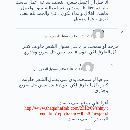
انا قبل ان اغسل شعري بنصف ساعة اعمل ماسك
بالزبدة..butter ..وبعدين اغسله بالشامبو ا واعمل
ماسك الغلال والماء يكون دافئ والحمد لله يبقى
ثعري ناعما وجميل
hanna
3 يناير، 2014 | 9:23 م
قم بتسجيل الدخول للرد
مرحبا لو سمحت بدي شي يطول الشعر حاولت كتير
بكل الطرق لكن بدون فايدة بدس حل سريع وجذري ….
mariem
13 يناير، 2014 | 1:16 م
قم بتسجيل الدخول للرد
مرحبا لو سمحت بدي شي يطول الشعر حاولت
كتير بكل الطرق لكن بدون فايدة بدس حل سريع
وجذري
أقرا علي موقع ثقف نفسك
http://www.thaqafnafsak.com/2012/09/shiny-
:
hair.html?replytocom=48526#respond
المصدر © ثقف نفسك