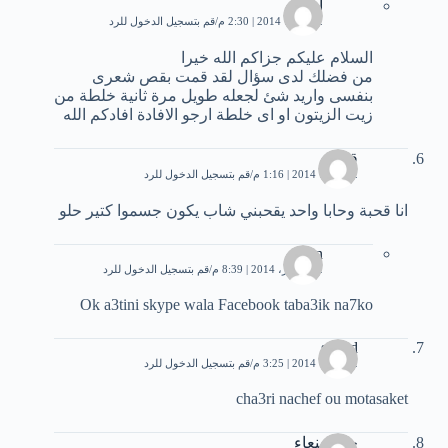
اسلام
2 فبراير، 2014 | 2:30 م
قم بتسجيل الدخول للرد
السلام عليكم جزاكم الله خيرا
من فضلك لدى سؤال لقد قمت بقص شعرى
بنفسى واريد شئ لجعله طويل مرة ثانية خلطة من
زيت الزيتون او اى خلطة ارجو الافادة افادكم الله
قحبة
2 فبراير، 2014 | 1:16 م
قم بتسجيل الدخول للرد
انا قحبة وحابا واحد يقحبني شاب يكون جسموا كتير حلو
Men
22 فبراير، 2014 | 8:39 م
قم بتسجيل الدخول للرد
Ok a3tini skype wala Facebook taba3ik na7ko
souad
2 فبراير، 2014 | 3:25 م
قم بتسجيل الدخول للرد
cha3ri nachef ou motasaket
حلا صنعاء