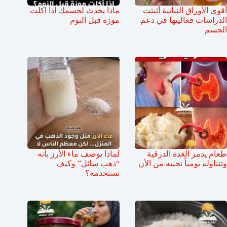
أقوى الأوراق النباتية أثبتت
ماذا يحدث لجسمك اذا اكلت
الدراسات فعاليتها في دعم
موزة قبل النوم
الجسم
طعام يدمر الغدة الدرقية
لماذا يوصف ماء الأرز بأنه
وتتناوله يومياً تجنبه من الأن
“ذهب سائل” وكيف
تستخدمه؟