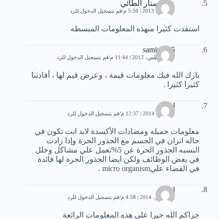
عبدالستار الطائي
21 يونيو، 2013 | 5:59 م
قم بتسجيل الدخول للرد
استفدت كثيرا منهذه المعلومات المبسطه
samir1995
21 أغسطس، 2013 | 11:44 م
قم بتسجيل الدخول للرد
بارك الله فيك معلومات قيمة ، وعرض قيم لها ، أفادتنا
كثيرا كثيرا .
اسيل
2 فبراير، 2014 | 12:37 م
قم بتسجيل الدخول للرد
معلومات جميله ومضادات الأكسدة لابد انت تكون في
حاله اتزان في الجسم مع الجذور الحرة وإذا زادت
النسبه الجذور الحرة عن 5%تعمل علي مشاكل وخلل
في بعض الوظائف ولكن ايضا الجذور الحرة لها فائدة
في القضاء عليmicro organism .
amal
12 فبراير، 2014 | 4:58 م
قم بتسجيل الدخول للرد
جزاكم الله خيرا على هذه المعلومات الرائعة