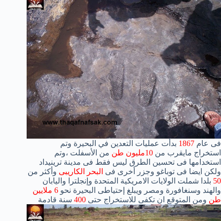
فى عام
1867
بدأت عمليات التعدين في البحيرة وتم
استخراج مايقرب من
10مليون طن
من الأسفلت ،وتم
استخدامها فى تحسين الطرق ليس فقط فى مدينة ترينيداد
ولكن ايضا فى توباغو وجزر أخرى فى
البحر الكاريبى
وأكثر من
50
بلدا شملت الولايات الامريكية المتحدة وإنجلترا واليابان
والهند وسنغافورة ومصر ويبلغ إحتياطى البحيرة نحو
6 ملايين
طن
ومن المتوقع ان تكفى للاستخراج حتى
400
سنة قادمة