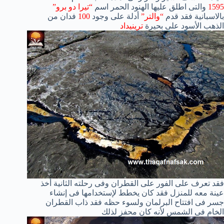
1595
والتى اطلق عليها الهنود الحمر اسم
“تيرا دو برو”
بالاسبانية فقد قدم
“والتر”
أدلة على وجود
100
فدان من
الذهب الأسود على بحيرة
ترينيداد
فقد تعرف على الفور على القطران وفى رحلته الثانية أخذ
عينة معه للمنزل فقد كان يخطط لإستخدامها فى إنشاء
جسر فى افتتاح البرلمان ولسوء حظه فقد ذاب القطران
الخام فى الشمس لأنه كان محفز لذلك