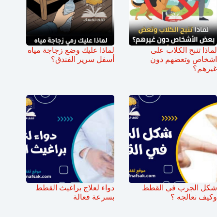
لماذا تنبح الكلاب على
لماذا عليك وضع زجاجة مياه
اشخاص وتعضهم دون
أسفل سرير الفندق؟
غيرهم؟
شكل الجرب في القطط
دواء لعلاج براغيث القطط
وكيف نعالجه ؟
بسرعة فعالة