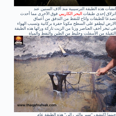
انشأت هذه الطبقة الترسيبية منذ آلاف السنين عند
انزلاق إحدى طبقات
البحر الكاريبي
فوق الآخرى مما أحدث
تصدعا للطبقات واتاح للنفط من التدفق من أعماق
الارض ليطفو على السطح مكونا حفرة بركانية وتسبب الهواء
فى تبخر أخف العناصر وزنا من الزيت تاركة ورائها هذه الطبقة
الثقيلة من الأسفلت وخليط من الطين والنفط والمياة
حينما اكتشف “سير والتر رالى” هذه الطبقة عام