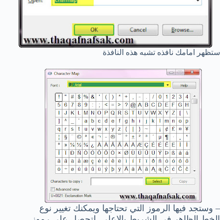
ستظهر امامك نافذه تشبه هذه النافذة
– وستجد فيها الرموز التي تحتاجها ويمكنك تغيير نوع
الخط الظاهر في الشريط بالاعلي لتحصل علي رموز