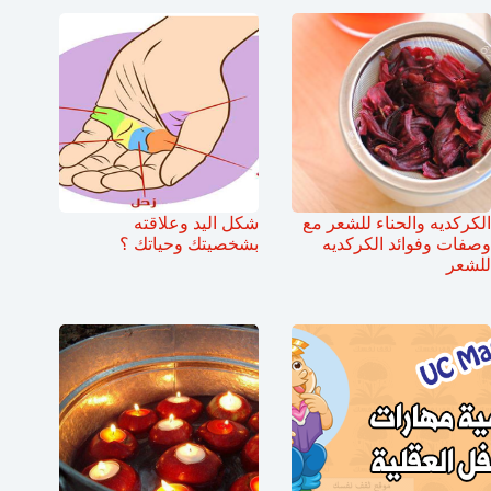
الكركديه والحناء للشعر مع
شكل اليد وعلاقته
وصفات وفوائد الكركديه
بشخصيتك وحياتك ؟
للشعر