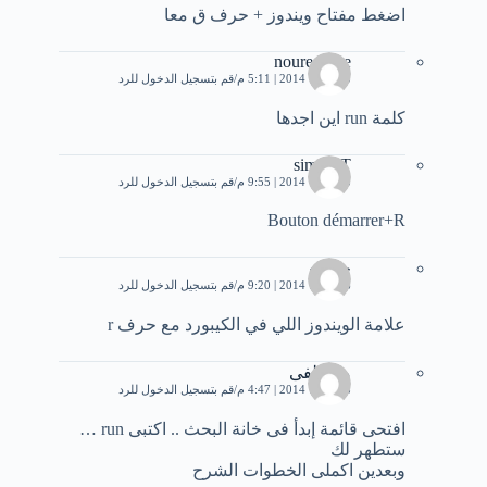
اضغط مفتاح ويندوز + حرف ق معا
noureddine
5 أكتوبر، 2014 | 5:11 م
قم بتسجيل الدخول للرد
كلمة run اين اجدها
simo ST
5 أكتوبر، 2014 | 9:55 م
قم بتسجيل الدخول للرد
Bouton démarrer+R
حماده
6 أكتوبر، 2014 | 9:20 م
قم بتسجيل الدخول للرد
علامة الويندوز اللي في الكيبورد مع حرف r
مصطفى
8 أكتوبر، 2014 | 4:47 م
قم بتسجيل الدخول للرد
افتحى قائمة إبدأ فى خانة البحث .. اكتبى run …
ستطهر لك
وبعدين اكملى الخطوات الشرح