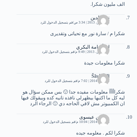
الف مليون شكرا.
نجم الدين
15 أكتوبر، 2013 | 3:34 ص
قم بتسجيل الدخول للرد
شكرا م / سارة نور مع تحياتى وتقديرى
ابواأسامة البكري
7 ديسمبر، 2013 | 9:49 م
قم بتسجيل الدخول للرد
شكرا معلومات جيدة
Šãsǿ Ğīřl
26 يناير، 2014 | 7:02 م
قم بتسجيل الدخول للرد
شكراأآأآ معلومات مفيده جدا 🙂 بس ممكن سؤال هو
ليه كل ما اكتبها بيظهرلي نافذه تانيه كده وبيقولك فيها
ان الكمبيوتر مش لاقي الحاجه دي 🙁 الرجاء الرد
محسن عيسوى
26 يناير، 2014 | 10:04 م
قم بتسجيل الدخول للرد
شكرا لكم . معلومه جيده