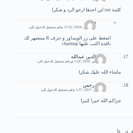
كلمة run اين اجدها ارجو الرد و شكرا
aissa
29 أكتوبر، 2016 | 11:52 م
قم بتسجيل الدخول للرد
اضغط على زر الوينداوز و حرف R ستضهر لك
نافذة اكتب عليها charmap
محي الدين عبدالله
14 ديسمبر، 2016 | 1:54 ص
قم بتسجيل الدخول للرد
ماشاء الله عليك شكرا
رحمة رحمن
6 ديسمبر، 2017 | 1:37 م
قم بتسجيل الدخول للرد
جزاكم الله خيرا كثيرا
اترك ردّاً